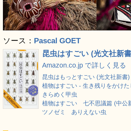
ソース：
Pascal GOET
昆虫はすごい (光文社新書
Amazon.co.jp で詳しく見る
昆虫はもっとすごい (光文社新書)
植物はすごい - 生き残りをかけた
きらめく甲虫
植物はすごい 七不思議篇 (中公新
ツノゼミ ありえない虫