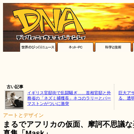
古い記事
イギリス官邸街で乱闘騒ぎ……首相官邸と外
巨大ア
務省の「ネズミ捕獲長」ネコのラリーとパー
る、透
マストンがついに激突
アートとデザイン
まるでアフリカの仮面、摩訶不思議な
真集「Mask」