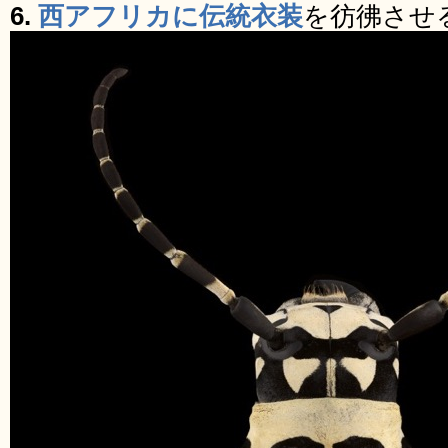
6.
西アフリカに伝統衣装
を彷彿させ