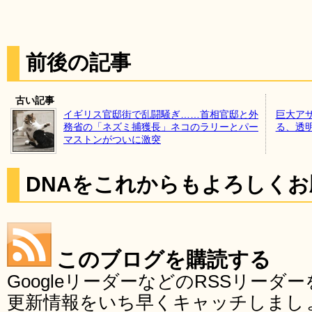
前後の記事
古い記事
イギリス官邸街で乱闘騒ぎ……首相官邸と外
巨大ア
務省の「ネズミ捕獲長」ネコのラリーとパー
る、透
マストンがついに激突
DNAをこれからもよろしく
このブログを購読する
GoogleリーダーなどのRSSリー
更新情報をいち早くキャッチしまし