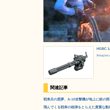
HGBC
Amazon
関連記事
戦車兵の悪夢、A-10攻撃機が地上に鉄の雨
飛んでくる戦車の砲弾をとらえた貴重な動画 