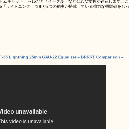
「トムキャット」F-15だと「イーグル」など公式な愛称が存在します。こ
F-35「ライトニング」つまり2つの稲妻が搭載している強力な機関砲をじ
F-35 Lightning 25mm GAU-22 Equalizer – BRRRT Comparison –