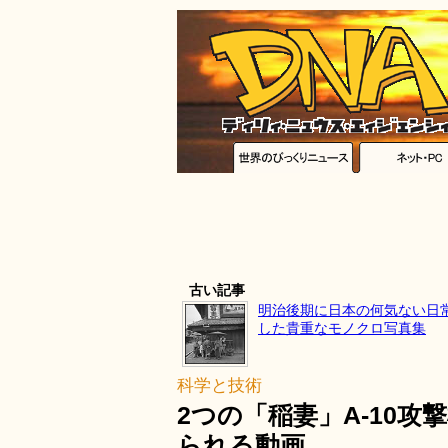
古い記事
明治後期に日本の何気ない日
した貴重なモノクロ写真集
科学と技術
2つの「稲妻」A-10攻
られる動画