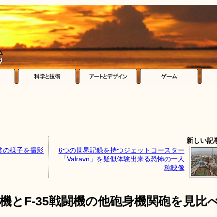
新しい記
常の様子を撮影
6つの世界記録を持つジェットコースター
「Valravn」を疑似体験出来る恐怖の一人
称映像
撃機とF-35戦闘機の他砲身機関砲を見比