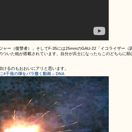
ンジャー（復讐者）」そしてF-35には25mmのGAU-22「イコライザー（
のついた砲が搭載されています。自分が兵士になったらこのどちらに助
助けるのもおおいにアリと思います。
4千発の弾をバラ撒く動画 – DNA