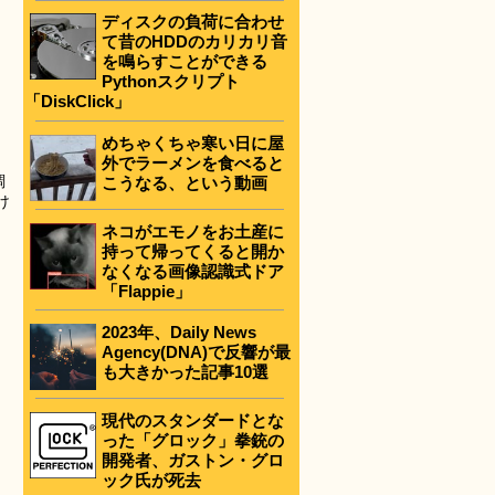
ディスクの負荷に合わせ
て昔のHDDのカリカリ音
を鳴らすことができる
Pythonスクリプト
「DiskClick」
めちゃくちゃ寒い日に屋
外でラーメンを食べると
調
こうなる、という動画
け
ネコがエモノをお土産に
持って帰ってくると開か
なくなる画像認識式ドア
「Flappie」
2023年、Daily News
Agency(DNA)で反響が最
も大きかった記事10選
現代のスタンダードとな
った「グロック」拳銃の
開発者、ガストン・グロ
ック氏が死去