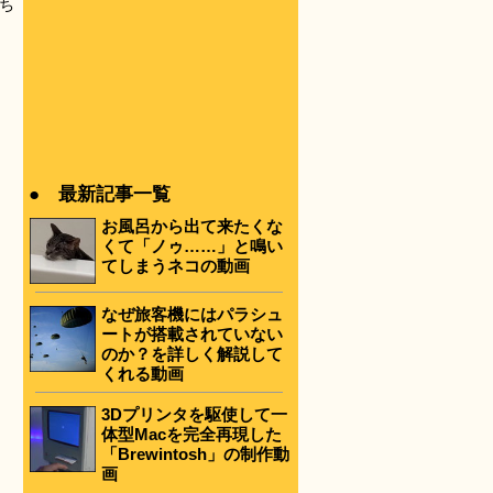
ち
っ
● 最新記事一覧
お風呂から出て来たくな
くて「ノゥ……」と鳴い
てしまうネコの動画
なぜ旅客機にはパラシュ
ートが搭載されていない
のか？を詳しく解説して
くれる動画
3Dプリンタを駆使して一
体型Macを完全再現した
「Brewintosh」の制作動
画