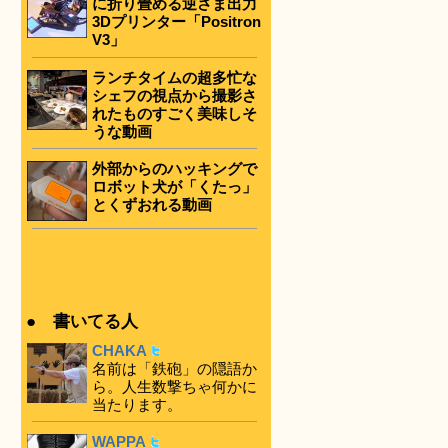
に折り畳める逆さま出力
3Dプリンター「Positron
V3」
ランチタイムの超多忙な
シェフの視点から撮影さ
れたものすごく美味しそ
うな動画
外部からのハッキングで
ロボット犬が「くたっ」
とくずおれる動画
● 書いてる人
CHAKA
名前は「鉄砲」の隠語か
ら。人生数撃ちゃ何かに
当たります。
WAPPA