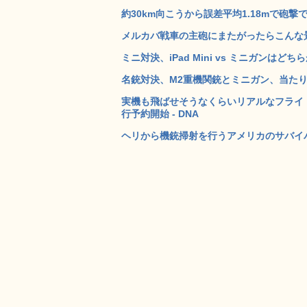
約30km向こうから誤差平均1.18mで砲撃
メルカバ戦車の主砲にまたがったらこんな景色
ミニ対決、iPad Mini vs ミニガンはどちら
名銃対決、M2重機関銃とミニガン、当たりや
実機も飛ばせそうなくらいリアルなフライトシムでS
行予約開始 - DNA
ヘリから機銃掃射を行うアメリカのサバイバル