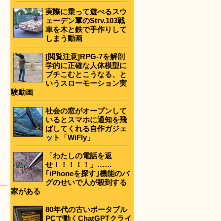
実際に乗って遊べるスウ
ェーデン軍のStrv.103戦
車を木と鉄で手作りして
しまう動画
[閲覧注意]RPG-7を解剖
学的に正確な人体模型に
ブチこむとこうなる、と
いうスローモーション実
験動画
社会の窓がオープンして
いるとスマホに通知を飛
ばしてくれる自作ガジェ
ット「WiFly」
「わたしの電話を返
せ！！！！！」……
｢iPhoneを探す｣機能のバ
グのせいで人が殺到する
家がある
80年代の古いポータブル
PCで動くChatGPTクライ