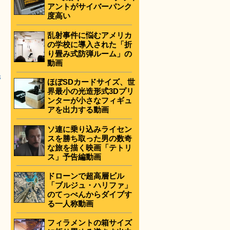
アントがサイバーパンク
度高い
乱射事件に悩むアメリカ
の学校に導入された「折
り畳み式防弾ルーム」の
動画
先
ほぼSDカードサイズ、世
界最小の光造形式3Dプリ
ンターが小さなフィギュ
アを出力する動画
ソ連に乗り込みライセン
スを勝ち取った男の数奇
な旅を描く映画「テトリ
ス」予告編動画
ドローンで超高層ビル
「ブルジュ・ハリファ」
のてっぺんからダイブす
る一人称動画
フィラメントの箱サイズ