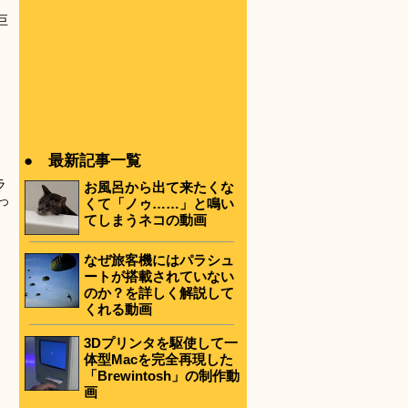
巨
● 最新記事一覧
ラ
お風呂から出て来たくな
っ
くて「ノゥ……」と鳴い
てしまうネコの動画
なぜ旅客機にはパラシュ
ートが搭載されていない
のか？を詳しく解説して
くれる動画
3Dプリンタを駆使して一
体型Macを完全再現した
「Brewintosh」の制作動
画