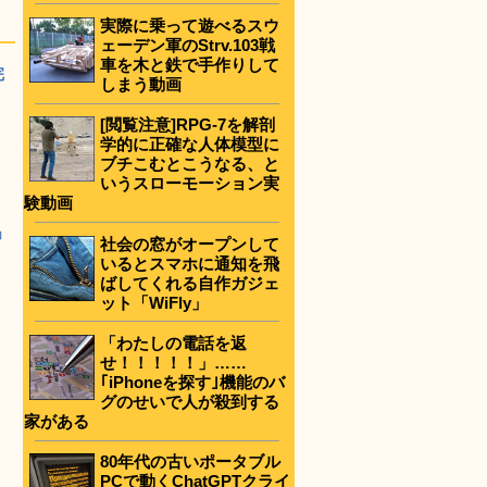
実際に乗って遊べるスウ
ェーデン軍のStrv.103戦
車を木と鉄で手作りして
完
しまう動画
[閲覧注意]RPG-7を解剖
学的に正確な人体模型に
ブチこむとこうなる、と
いうスローモーション実
験動画
」
社会の窓がオープンして
いるとスマホに通知を飛
ばしてくれる自作ガジェ
ット「WiFly」
「わたしの電話を返
せ！！！！！」……
｢iPhoneを探す｣機能のバ
グのせいで人が殺到する
家がある
80年代の古いポータブル
PCで動くChatGPTクライ