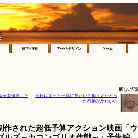
新しい記
様子を撮影した
今日はずっと一緒に居たいと願う犬がとっ
た行動がかわいい
制作された超低予算アクション映画「ウ
ブルズ～カコンゴリオ作戦～」予告編