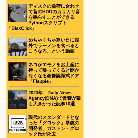
ディスクの負荷に合わせ
て昔のHDDのカリカリ音
を鳴らすことができる
Pythonスクリプト
「DiskClick」
めちゃくちゃ寒い日に屋
外でラーメンを食べると
こうなる、という動画
ネコがエモノをお土産に
持って帰ってくると開か
なくなる画像認識式ドア
「Flappie」
2023年、Daily News
Agency(DNA)で反響が最
も大きかった記事10選
現代のスタンダードとな
った「グロック」拳銃の
開発者、ガストン・グロ
ック氏が死去