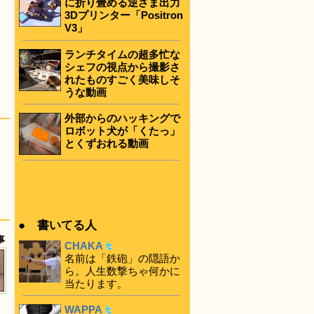
に折り畳める逆さま出力
3Dプリンター「Positron
V3」
ランチタイムの超多忙な
シェフの視点から撮影さ
れたものすごく美味しそ
うな動画
外部からのハッキングで
ロボット犬が「くたっ」
とくずおれる動画
● 書いてる人
事
CHAKA
名前は「鉄砲」の隠語か
ら。人生数撃ちゃ何かに
当たります。
WAPPA