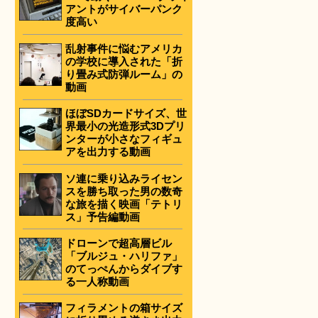
アントがサイバーパンク
度高い
乱射事件に悩むアメリカ
の学校に導入された「折
り畳み式防弾ルーム」の
動画
ほぼSDカードサイズ、世
界最小の光造形式3Dプリ
ンターが小さなフィギュ
アを出力する動画
ソ連に乗り込みライセン
スを勝ち取った男の数奇
な旅を描く映画「テトリ
ス」予告編動画
ドローンで超高層ビル
「ブルジュ・ハリファ」
のてっぺんからダイブす
る一人称動画
フィラメントの箱サイズ