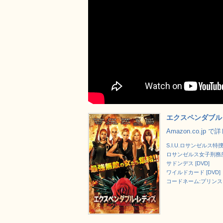
エクスペンダブル・
Amazon.co.jp 
S.I.U.ロサンゼルス特捜隊
ロサンゼルス女子刑務所 
サドンデス [DVD]
ワイルドカード [DVD]
コードネーム:プリンス [