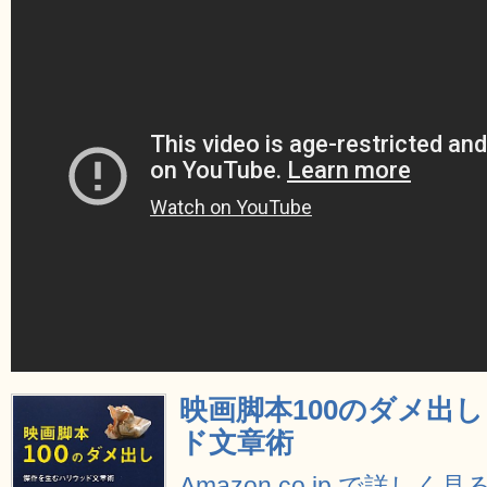
映画脚本100のダメ出
ド文章術
Amazon.co.jp で詳しく見