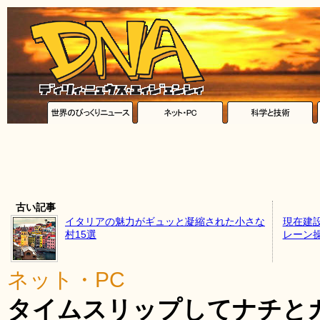
古い記事
イタリアの魅力がギュッと凝縮された小さな
現在建
村15選
レーン
ネット・PC
タイムスリップしてナチとカ