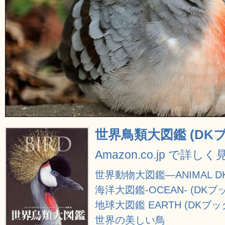
世界鳥類大図鑑 (DK
Amazon.co.jp で詳しく
世界動物大図鑑―ANIMAL 
海洋大図鑑-OCEAN- (DK
地球大図鑑 EARTH (DKブ
世界の美しい鳥