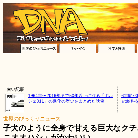
古い記事
1964年〜2016年まで50年以上に渡る「ポル
6年間バ
シェ911」の進化の歴史をまとめた映像
の給料
世界のびっくりニュース
子犬のように全身で甘える巨大なクチ
ニオオハシ」がかわいい