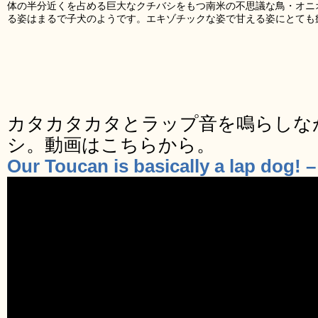
体の半分近くを占める巨大なクチバシをもつ南米の不思議な鳥・オニ
る姿はまるで子犬のようです。エキゾチックな姿で甘える姿にとても
カタカタカタとラップ音を鳴らしな
シ。動画はこちらから。
Our Toucan is basically a lap dog! 