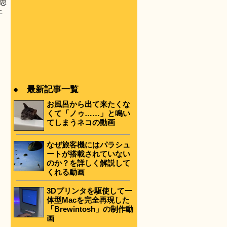
思
上
● 最新記事一覧
お風呂から出て来たくな
くて「ノゥ……」と鳴い
てしまうネコの動画
なぜ旅客機にはパラシュ
ートが搭載されていない
のか？を詳しく解説して
くれる動画
3Dプリンタを駆使して一
体型Macを完全再現した
「Brewintosh」の制作動
画