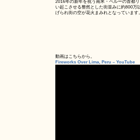
2016年の新年を祝う南米・ペルーの首
い起こさせる整然とした街並みに約800
げられ街の空が花火まみれとなっています
動画はこちらから。
Fireworks Over Lima, Peru – YouTube