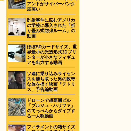
アントがサイバーパンク
度高い
乱射事件に悩むアメリカ
の学校に導入された「折
り畳み式防弾ルーム」の
動画
ほぼSDカードサイズ、世
界最小の光造形式3Dプリ
ンターが小さなフィギュ
アを出力する動画
ソ連に乗り込みライセン
スを勝ち取った男の数奇
な旅を描く映画「テトリ
ス」予告編動画
ドローンで超高層ビル
「ブルジュ・ハリファ」
のてっぺんからダイブす
る一人称動画
フィラメントの箱サイズ