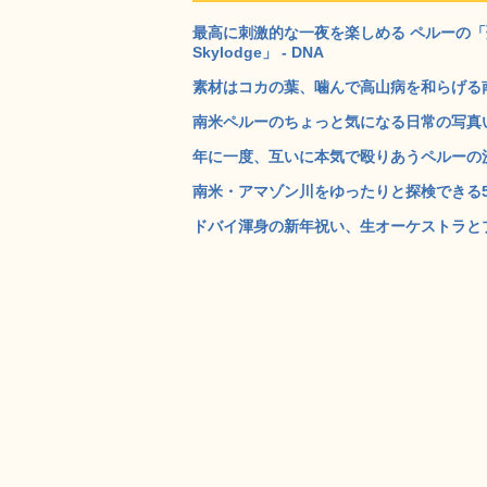
最高に刺激的な一夜を楽しめる ペルーの「聖な
Skylodge」 - DNA
素材はコカの葉、噛んで高山病を和らげる南
南米ペルーのちょっと気になる日常の写真いろ
年に一度、互いに本気で殴りあうペルーの決闘祭
南米・アマゾン川をゆったりと探検できる5つ
ドバイ渾身の新年祝い、生オーケストラとブ