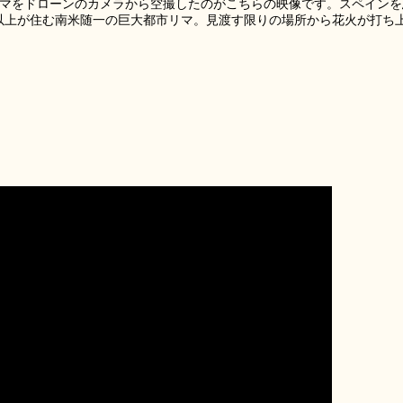
都リマをドローンのカメラから空撮したのがこちらの映像です。スペインを
万以上が住む南米随一の巨大都市リマ。見渡す限りの場所から花火が打ち
。