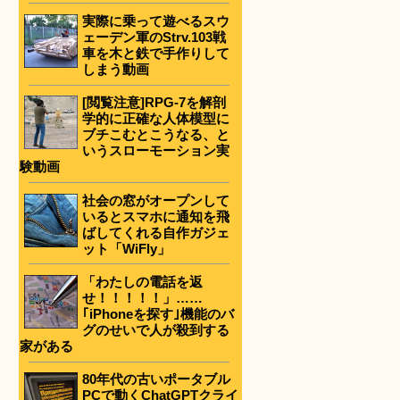
実際に乗って遊べるスウ
ェーデン軍のStrv.103戦
車を木と鉄で手作りして
しまう動画
[閲覧注意]RPG-7を解剖
学的に正確な人体模型に
ブチこむとこうなる、と
いうスローモーション実
験動画
社会の窓がオープンして
いるとスマホに通知を飛
ばしてくれる自作ガジェ
ット「WiFly」
「わたしの電話を返
せ！！！！！」……
｢iPhoneを探す｣機能のバ
グのせいで人が殺到する
家がある
80年代の古いポータブル
PCで動くChatGPTクライ