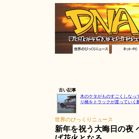
古い記事
木のケタがものすごくしなっ
り橋をトラックが渡っていく
世界のびっくりニュース
新年を祝う大晦日の夜
げ花火となる