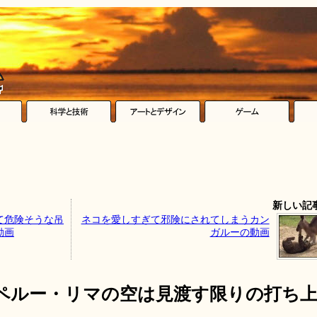
新しい記
て危険そうな吊
ネコを愛しすぎて邪険にされてしまうカン
動画
ガルーの動画
 ペルー・リマの空は見渡す限りの打ち