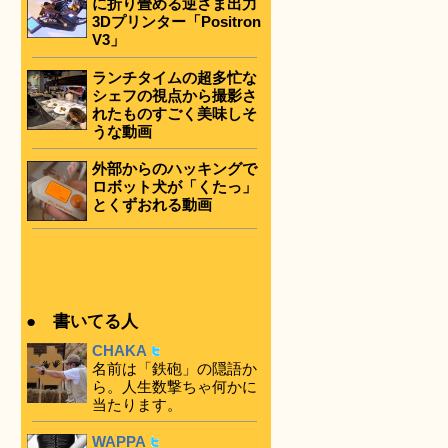
に折り畳める逆さま出力
3Dプリンター「Positron
V3」
ランチタイムの超多忙な
シェフの視点から撮影さ
れたものすごく美味しそ
うな動画
外部からのハッキングで
ロボット犬が「くたっ」
とくずおれる動画
● 書いてる人
CHAKA
名前は「鉄砲」の隠語か
ら。人生数撃ちゃ何かに
当たります。
WAPPA