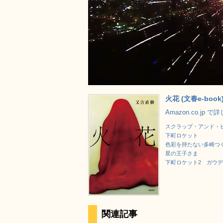
火花 (文春e-book
Amazon.co.jp 
スクラップ・アンド・ビルド
下町ロケット
色彩を持たない多崎つく
星の王子さま
下町ロケット2 ガウ
関連記事