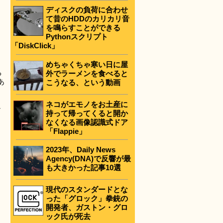
ディスクの負荷に合わせ
て昔のHDDのカリカリ音
を鳴らすことができる
Pythonスクリプト
「DiskClick」
めちゃくちゃ寒い日に屋
る
外でラーメンを食べると
あ
こうなる、という動画
ネコがエモノをお土産に
し
持って帰ってくると開か
なくなる画像認識式ドア
「Flappie」
2023年、Daily News
Agency(DNA)で反響が最
も大きかった記事10選
現代のスタンダードとな
った「グロック」拳銃の
開発者、ガストン・グロ
ック氏が死去