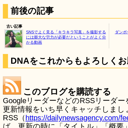
前後の記事
古い記事
SNSでよく見る「キラキラ写真」を撮影する
ダンボ
には膨大な労力が必要だということがよく分
かる動画
DNAをこれからもよろしく
このブログを購読する
GoogleリーダーなどのRSSリー
更新情報をいち早くキャッチしまし
RSS（
https://dailynewsagency.com/fe
ば、更新の時に「タイトル」「概要