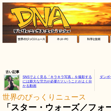
古い記事
SNSでよく見る「キラキラ写真」を撮影する
ダンボ
には膨大な労力が必要だということがよく分
かる動画
世界のびっくりニュース
「スター・ウォーズ／フォ