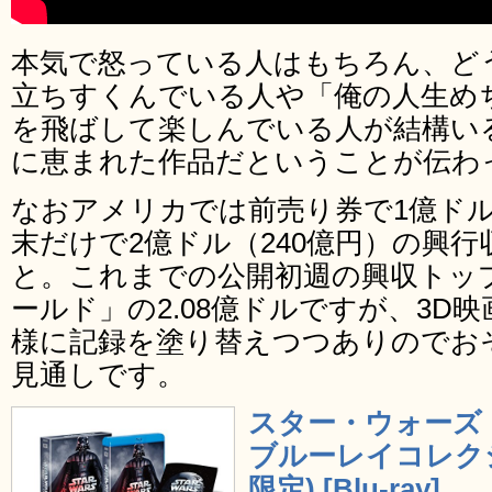
本気で怒っている人はもちろん、ど
立ちすくんでいる人や「俺の人生め
を飛ばして楽しんでいる人が結構い
に恵まれた作品だということが伝わ
なおアメリカでは前売り券で1億ドル
末だけで2億ドル（240億円）の興
と。これまでの公開初週の興収トッ
ールド」の2.08億ドルですが、3D映
様に記録を塗り替えつつありのでお
見通しです。
スター・ウォーズ
ブルーレイコレクシ
限定) [Blu-ray]