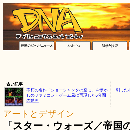
古い記事
不朽の名作「ショーシャンクの空に」を懐か
刺した
しのファミコン・ゲーム風に再現した6分間
の動画
アートとデザイン
「スター・ウォーズ／帝国