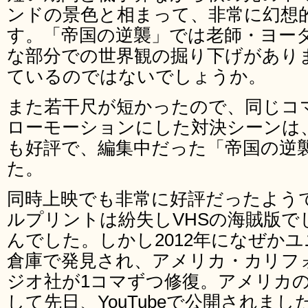
ンドの景色と相まって、非常に幻想
す。「帝国の逆襲」では老師・ヨー
な部分での世界観の掘り下げがあり
ているのではないでしょうか。
また若干尺が短かったので、同じコ
ローモーションにした対決シーンは
も好評で、編集中だった「帝国の逆
た。
同時上映でも非常に好評だったよう
ルプリントは紛失しVHSの海賊版
んでした。しかし2012年になぜか
倉庫で発見され、アメリカ・カリフ
ジオ社が1コマずつ修復。アメリカ
して先日、YouTubeで公開されまし