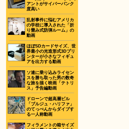
アントがサイバーパンク
度高い
乱射事件に悩むアメリカ
の学校に導入された「折
り畳み式防弾ルーム」の
動画
ほぼSDカードサイズ、世
界最小の光造形式3Dプリ
ンターが小さなフィギュ
アを出力する動画
ソ連に乗り込みライセン
スを勝ち取った男の数奇
な旅を描く映画「テトリ
ス」予告編動画
ドローンで超高層ビル
「ブルジュ・ハリファ」
のてっぺんからダイブす
る一人称動画
フィラメントの箱サイズ