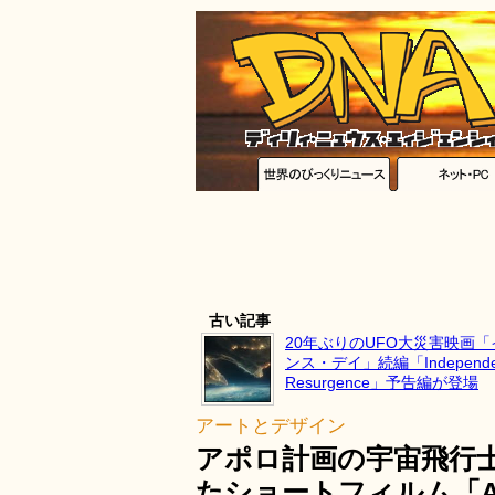
古い記事
20年ぶりのUFO大災害映画
ンス・デイ」続編「Independen
Resurgence」予告編が登場
アートとデザイン
アポロ計画の宇宙飛行
たショートフィルム「A