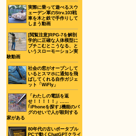
実際に乗って遊べるスウ
ェーデン軍のStrv.103戦
車を木と鉄で手作りして
しまう動画
[閲覧注意]RPG-7を解剖
学的に正確な人体模型に
ブチこむとこうなる、と
いうスローモーション実
験動画
社会の窓がオープンして
いるとスマホに通知を飛
ばしてくれる自作ガジェ
ット「WiFly」
「わたしの電話を返
せ！！！！！」……
｢iPhoneを探す｣機能のバ
グのせいで人が殺到する
家がある
80年代の古いポータブル
PCで動くChatGPTクライ