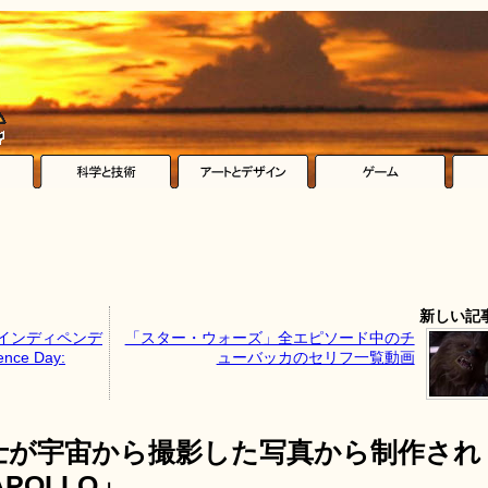
新しい記
「インディペンデ
「スター・ウォーズ」全エピソード中のチ
ce Day:
ューバッカのセリフ一覧動画
士が宇宙から撮影した写真から制作され
POLLO」