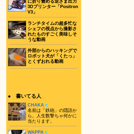
に折り畳める逆さま出力
3Dプリンター「Positron
V3」
ランチタイムの超多忙な
シェフの視点から撮影さ
れたものすごく美味しそ
うな動画
外部からのハッキングで
ロボット犬が「くたっ」
とくずおれる動画
● 書いてる人
CHAKA
名前は「鉄砲」の隠語か
ら。人生数撃ちゃ何かに
当たります。
WAPPA