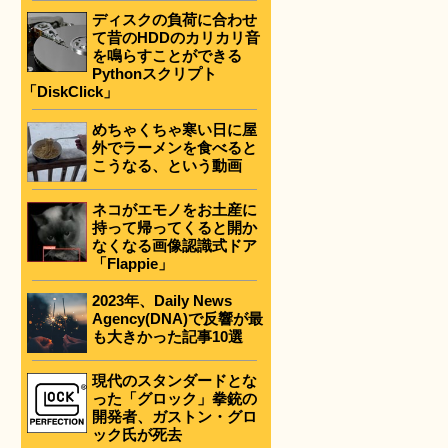
ディスクの負荷に合わせ
て昔のHDDのカリカリ音
を鳴らすことができる
Pythonスクリプト
「DiskClick」
めちゃくちゃ寒い日に屋
外でラーメンを食べると
こうなる、という動画
ネコがエモノをお土産に
持って帰ってくると開か
なくなる画像認識式ドア
「Flappie」
2023年、Daily News
Agency(DNA)で反響が最
も大きかった記事10選
現代のスタンダードとな
った「グロック」拳銃の
開発者、ガストン・グロ
ック氏が死去