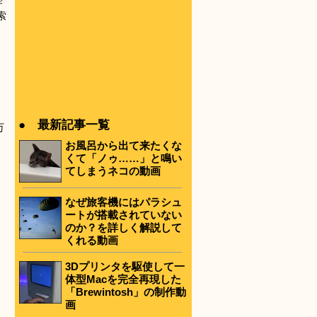
宇
索
● 最新記事一覧
万
お風呂から出て来たくな
くて「ノゥ……」と鳴い
てしまうネコの動画
なぜ旅客機にはパラシュ
ートが搭載されていない
のか？を詳しく解説して
くれる動画
3Dプリンタを駆使して一
体型Macを完全再現した
「Brewintosh」の制作動
画