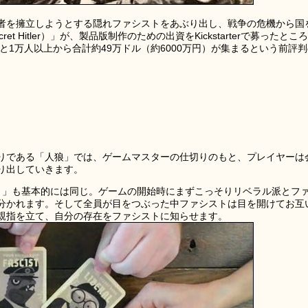
者を擁立しようとする隠れファシストをあぶり出し、戦争の危機から国
 Hitler）」が、製品版制作のための出資をKickstarterで募ったところ
と1万人以上から合計約49万ドル（約6000万円）が集まるという前評
りである「人狼」では、ゲームマスターの仕切りのもと、プレイヤーは
り出していきます。
tler）」も基本的には同じ。ゲームの開始時にまずこっそりリベラル派とフ
分かれます。そして全員が目をつぶった中ファシストは目を開けてお互
親指を立て、自分の存在をファシストに知らせます。