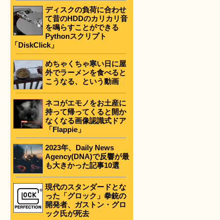
ディスクの負荷に合わせ
て昔のHDDのカリカリ音
を鳴らすことができる
Pythonスクリプト
「DiskClick」
めちゃくちゃ寒い日に屋
外でラーメンを食べると
こうなる、という動画
ネコがエモノをお土産に
持って帰ってくると開か
なくなる画像認識式ドア
ま
「Flappie」
2023年、Daily News
Agency(DNA)で反響が最
も大きかった記事10選
現代のスタンダードとな
った「グロック」拳銃の
開発者、ガストン・グロ
ック氏が死去