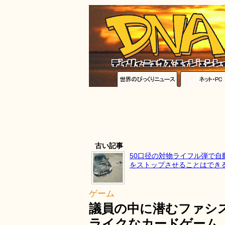
古い記事
50口径の対物ライフル弾で自
をストップさせることはでき
ゲーム
議員の中に潜むファシ
ライクなカードゲーム「