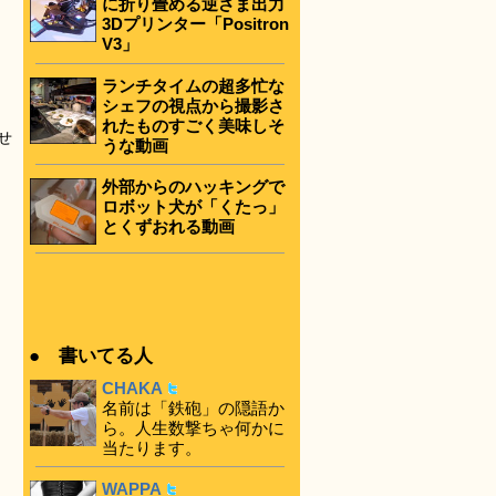
に折り畳める逆さま出力
3Dプリンター「Positron
V3」
ランチタイムの超多忙な
シェフの視点から撮影さ
れたものすごく美味しそ
せ
うな動画
外部からのハッキングで
ロボット犬が「くたっ」
とくずおれる動画
● 書いてる人
CHAKA
名前は「鉄砲」の隠語か
ら。人生数撃ちゃ何かに
当たります。
WAPPA