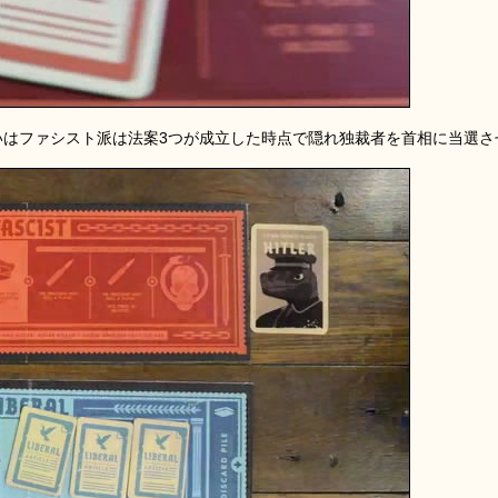
いはファシスト派は法案3つが成立した時点で隠れ独裁者を首相に当選さ