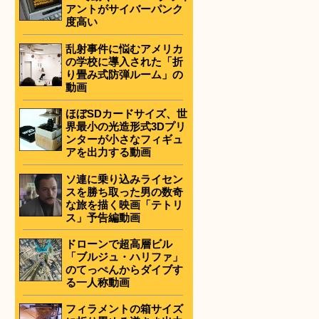
アントがサイバーパンク
度高い
乱射事件に悩むアメリカ
の学校に導入された「折
り畳み式防弾ルーム」の
動画
ほぼSDカードサイズ、世
界最小の光造形式3Dプリ
ンターが小さなフィギュ
アを出力する動画
ソ連に乗り込みライセン
スを勝ち取った男の数奇
な旅を描く映画「テトリ
ス」予告編動画
ドローンで超高層ビル
「ブルジュ・ハリファ」
のてっぺんからダイブす
る一人称動画
フィラメントの箱サイズ