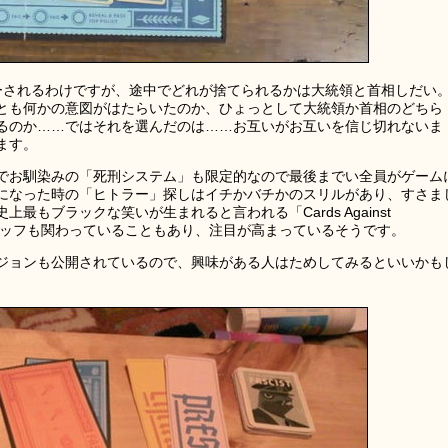
ーされるわけですが、途中でどれが捨てられるかは大統領と首相しだい
とも何かの意図がはたらいたのか、ひょっとして大統領か首相のどちら
るのか……ではそれを選んだのは……お互いがお互いを信じ切れないま
ます。
でお馴染みの「死刑システム」も限定的なので最後までい全員がゲーム
になった時の「ヒトラー」探しはイチかバチかのスリルがあり、すさま
もブラックな笑いが生まれると言われる「Cards Against
のスタッフも関わっていることもあり、注目が高まっているそうです。
ージョンも公開されているので、興味がある人はためしてみるといいかも