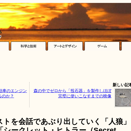
新しい記
動車のエンジン
森の中でゼロから「投石器」を製作しほぼ
るのか？
完璧に使いこなすまでの映像
ストを会話であぶり出していく「人狼」
シークレット・ヒトラー（Secret