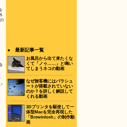
を
5
判の
● 最新記事一覧
お風呂から出て来たくな
くて「ノゥ……」と鳴い
会
てしまうネコの動画
ァ
なぜ旅客機にはパラシュ
い
ートが搭載されていない
のか？を詳しく解説して
くれる動画
3Dプリンタを駆使して一
体型Macを完全再現した
「Brewintosh」の制作動
画