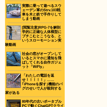
実際に乗って遊べるスウ
ェーデン軍のStrv.103戦
車を木と鉄で手作りして
しまう動画
[閲覧注意]RPG-7を解剖
学的に正確な人体模型に
ブチこむとこうなる、と
いうスローモーション実
験動画
社会の窓がオープンして
いるとスマホに通知を飛
ばしてくれる自作ガジェ
ット「WiFly」
「わたしの電話を返
せ！！！！！」……
｢iPhoneを探す｣機能のバ
グのせいで人が殺到する
家がある
80年代の古いポータブル
PCで動くChatGPTクライ