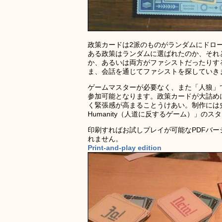
政策カードは2派のものがランダムにドロ
ある政策はランダムに選ばれたのか、それ
か、あるいは両方がファシストだったりす
ま、会話を通じてファシストを探していき
ゲームマスターが必要なく、また「人狼」
参加可能となります。政策カードが大詰め
く緊張感が高まることうけあい。制作には史上最
Humanity（人道に反するゲーム）」
印刷すればお試しプレイが可能なPDFバ
れません。
Print-and-play edition