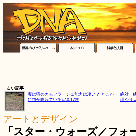
古い記事
実は猫のカモフラージュ能力は凄い？ どこか
絶対一
に猫が隠れている写真17枚
理やり
アートとデザイン
「スター・ウォーズ／フォー