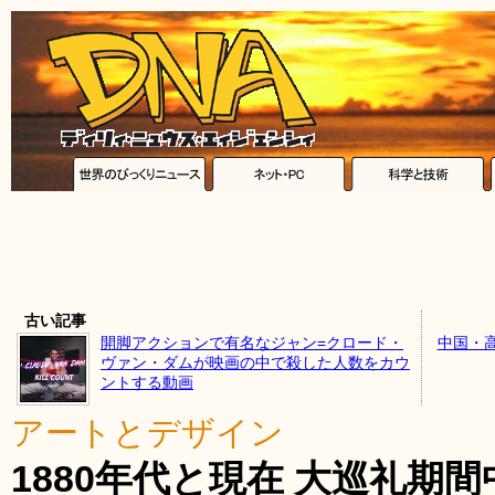
古い記事
開脚アクションで有名なジャン=クロード・
中国・
ヴァン・ダムが映画の中で殺した人数をカウ
ントする動画
アートとデザイン
1880年代と現在 大巡礼期