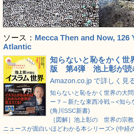
ソース：
Mecca Then and Now, 126 Y
Atlantic
知らないと恥をかく世
版 第4弾 池上彰が読
Amazon.co.jp で詳しく見
知らないと恥をかく世界の大問
ー？～新たな東西冷戦～<知ら
(角川SSC新書)
［図解］池上彰の 世界の宗教
ニュースが面白いほどわかる本シリーズ> (中経の