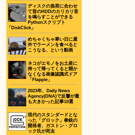
ディスクの負荷に合わせ
て昔のHDDのカリカリ音
を鳴らすことができる
Pythonスクリプト
「DiskClick」
めちゃくちゃ寒い日に屋
外でラーメンを食べると
こうなる、という動画
て
ネコがエモノをお土産に
持って帰ってくると開か
なくなる画像認識式ドア
「Flappie」
2023年、Daily News
Agency(DNA)で反響が最
も大きかった記事10選
現代のスタンダードとな
った「グロック」拳銃の
開発者、ガストン・グロ
ック氏が死去