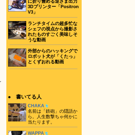
に折り畳める逆さま出力
3Dプリンター「Positron
V3」
ランチタイムの超多忙な
シェフの視点から撮影さ
れたものすごく美味しそ
うな動画
外部からのハッキングで
ロボット犬が「くたっ」
とくずおれる動画
レ
● 書いてる人
CHAKA
名前は「鉄砲」の隠語か
ら。人生数撃ちゃ何かに
当たります。
WAPPA