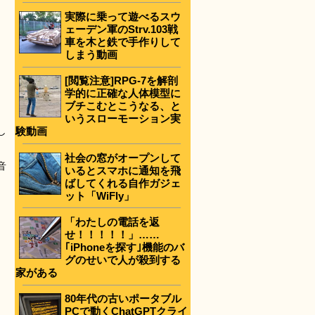
実際に乗って遊べるスウ
ェーデン軍のStrv.103戦
車を木と鉄で手作りして
しまう動画
[閲覧注意]RPG-7を解剖
学的に正確な人体模型に
ブチこむとこうなる、と
いうスローモーション実
し
験動画
社会の窓がオープンして
音
いるとスマホに通知を飛
ばしてくれる自作ガジェ
ット「WiFly」
「わたしの電話を返
せ！！！！！」……
｢iPhoneを探す｣機能のバ
グのせいで人が殺到する
家がある
80年代の古いポータブル
PCで動くChatGPTクライ