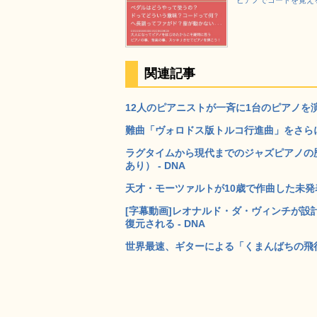
ピアノでコードを覚える方法 
関連記事
12人のピアニストが一斉に1台のピアノを演
難曲「ヴォロドス版トルコ行進曲」をさらに
ラグタイムから現代までのジャズピアノの歴史を演
あり） - DNA
天才・モーツァルトが10歳で作曲した未発表
[字幕動画]レオナルド・ダ・ヴィンチが設計し
復元される - DNA
世界最速、ギターによる「くまんばちの飛行」