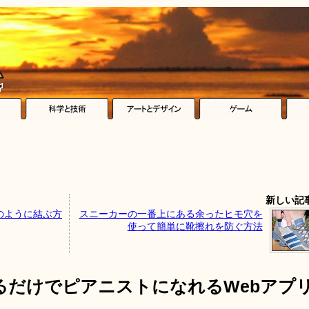
新しい記
のように結ぶ方
スニーカーの一番上にある余ったヒモ穴を
使って簡単に靴擦れを防ぐ方法
るだけでピアニストになれるWebアプ