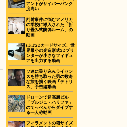
アントがサイバーパンク
度高い
乱射事件に悩むアメリカ
の学校に導入された「折
り畳み式防弾ルーム」の
動画
ほぼSDカードサイズ、世
界最小の光造形式3Dプリ
ンターが小さなフィギュ
アを出力する動画
ー
ソ連に乗り込みライセン
スを勝ち取った男の数奇
な旅を描く映画「テトリ
ス」予告編動画
ドローンで超高層ビル
「ブルジュ・ハリファ」
のてっぺんからダイブす
る一人称動画
フィラメントの箱サイズ