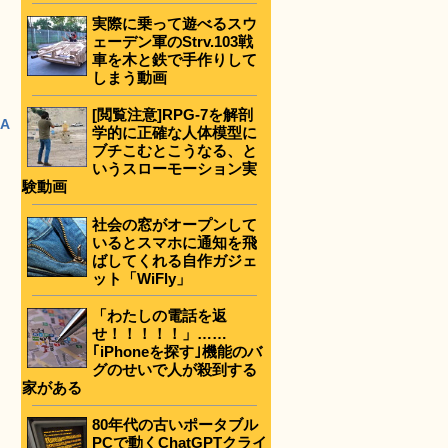
実際に乗って遊べるスウ
ェーデン軍のStrv.103戦
車を木と鉄で手作りして
しまう動画
[閲覧注意]RPG-7を解剖
A
学的に正確な人体模型に
ブチこむとこうなる、と
いうスローモーション実
験動画
社会の窓がオープンして
いるとスマホに通知を飛
ばしてくれる自作ガジェ
ット「WiFly」
「わたしの電話を返
せ！！！！！」……
｢iPhoneを探す｣機能のバ
グのせいで人が殺到する
家がある
80年代の古いポータブル
PCで動くChatGPTクライ