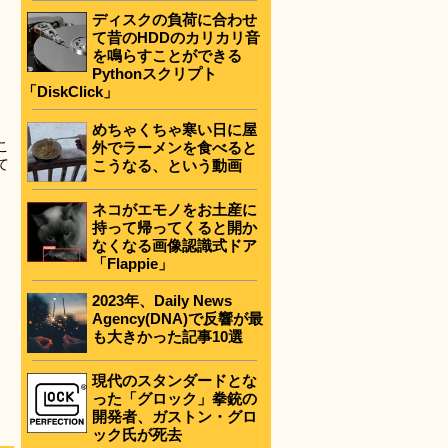
ディスクの負荷に合わせ
て昔のHDDのカリカリ音
を鳴らすことができる
Pythonスクリプト
「DiskClick」
めちゃくちゃ寒い日に屋
こ
外でラーメンを食べると
て
こうなる、という動画
ネコがエモノをお土産に
持って帰ってくると開か
なくなる画像認識式ドア
「Flappie」
2023年、Daily News
Agency(DNA)で反響が最
も大きかった記事10選
現代のスタンダードとな
った「グロック」拳銃の
開発者、ガストン・グロ
ック氏が死去