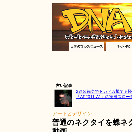
古い記事
2連装銃身でドカドカ撃てる
「AF2011-A1」の実射スロ
アートとデザイン
普通のネクタイを蝶ネ
動画