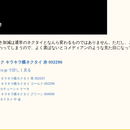
さ加減は通常のネクタイとなんら変わるものではありません。ただし、
わってしまうので、よく選ばないとコメディアンのような見た目になっ
ク キラキラ蝶ネクタイ 赤 002296
.co.jp で詳しく見る
キラキラ蝶ネクタイ 青 002297
キラキラ蝶ネクタイ ゴールド 002299
カチューシャ ケーキ
キラキラ蝶ネクタイ グリーン 004090
ネクタイ 中 金