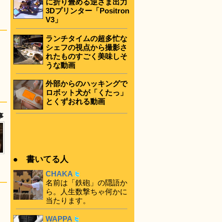
に折り畳める逆さま出力
3Dプリンター「Positron
V3」
ランチタイムの超多忙な
シェフの視点から撮影さ
れたものすごく美味しそ
うな動画
外部からのハッキングで
ロボット犬が「くたっ」
とくずおれる動画
事
● 書いてる人
CHAKA
名前は「鉄砲」の隠語か
ら。人生数撃ちゃ何かに
当たります。
WAPPA