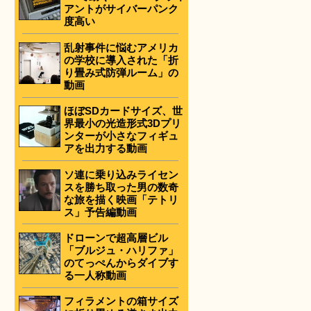
アントがサイバーパンク
度高い
乱射事件に悩むアメリカ
の学校に導入された「折
り畳み式防弾ルーム」の
動画
ほぼSDカードサイズ、世
界最小の光造形式3Dプリ
ンターが小さなフィギュ
アを出力する動画
ソ連に乗り込みライセン
スを勝ち取った男の数奇
な旅を描く映画「テトリ
ス」予告編動画
ドローンで超高層ビル
「ブルジュ・ハリファ」
のてっぺんからダイブす
る一人称動画
フィラメントの箱サイズ