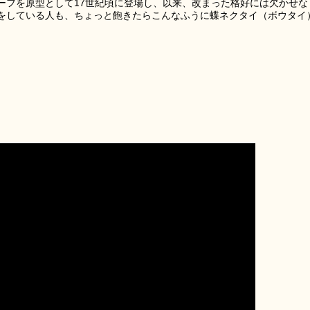
ーフを原型として17世紀頃に登場し、以来、改まった格好には欠かせな
をしている人も、ちょっと飽きたらこんなふうに蝶ネクタイ（ボウタイ