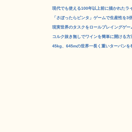
現代でも使える100年以上前に描かれたライフ
「さぼったらビンタ」ゲームで生産性を3倍に
現実世界のタスクをロールプレイングゲームにし
コルク抜き無しでワインを簡単に開ける方法
45kg、645mの世界一長く重いターバンを巻