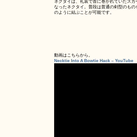
ネクタイは、礼装で首に巻かれていたスカ
なったネクタイ。普段は普通の剣型のもの
のように結ぶことが可能です。
動画はこちらから。
Necktie Into A Bowtie Hack – YouTube