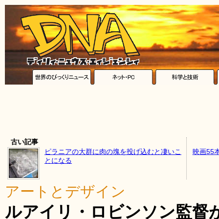
古い記事
ピラニアの大群に肉の塊を投げ込むと凄いこ
映画55
とになる
アートとデザイン
ルアイリ・ロビンソン監督が