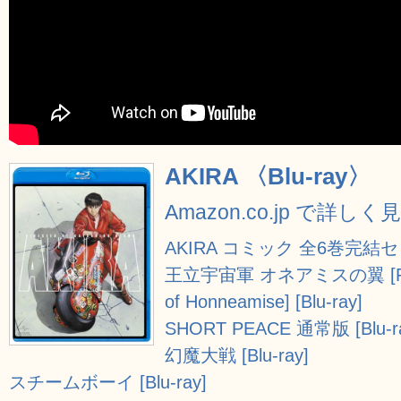
AKIRA 〈Blu-ray〉
Amazon.co.jp で詳しく
AKIRA コミック 全6巻完結セ
王立宇宙軍 オネアミスの翼 [Royal
of Honneamise] [Blu-ray]
SHORT PEACE 通常版 [Blu-r
幻魔大戦 [Blu-ray]
スチームボーイ [Blu-ray]