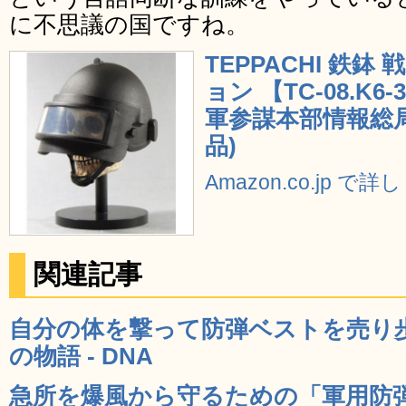
に不思議の国ですね。
TEPPACHI 鉄
ョン 【TC-08.
軍参謀本部情報総
品)
Amazon.co.jp で
関連記事
自分の体を撃って防弾ベストを売り
の物語 - DNA
急所を爆風から守るための「軍用防弾パ