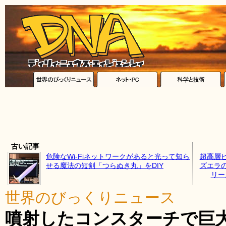
古い記事
危険なWi-Fiネットワークがあると光って知ら
超高層
せる魔法の短剣「つらぬき丸」をDIY
ズエラ
リーズ
世界のびっくりニュース
噴射したコンスターチで巨