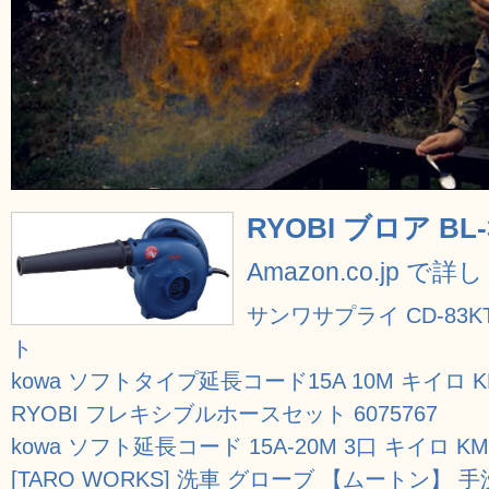
RYOBI ブロア BL-
Amazon.co.jp で
サンワサプライ CD-8
ト
kowa ソフトタイプ延長コード15A 10M キイロ KM
RYOBI フレキシブルホースセット 6075767
kowa ソフト延長コード 15A-20M 3口 キイロ KM0
[TARO WORKS] 洗車 グローブ 【ムートン】