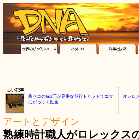
古い記事
腹ペコの猫3匹が見事な並行ドリフトでエサ
オシロス
にがっつく動画
アートとデザイン
熟練時計職人がロレックス