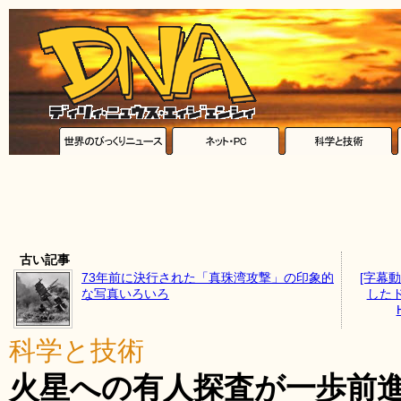
古い記事
73年前に決行された「真珠湾攻撃」の印象的
[字幕
な写真いろいろ
したド
科学と技術
火星への有人探査が一歩前進