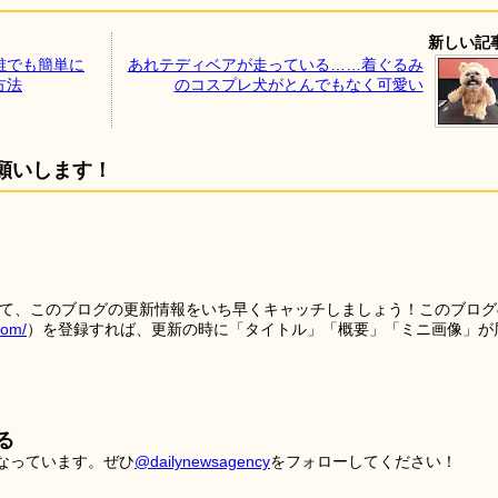
新しい記
誰でも簡単に
あれテディベアが走っている……着ぐるみ
方法
のコスプレ犬がとんでもなく可愛い
願いします！
を使って、このブログの更新情報をいち早くキャッチしましょう！このブログ
tom/
）を登録すれば、更新の時に「タイトル」「概要」「ミニ画像」が
る
こなっています。ぜひ
@dailynewsagency
をフォローしてください！