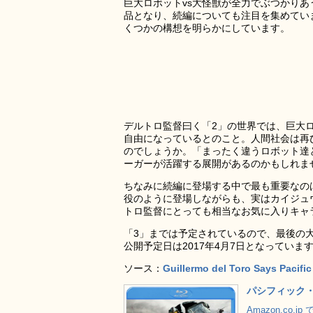
巨大ロボットvs大怪獣が全力でぶつかりあ
品となり、続編についても注目を集めてい
くつかの構想を明らかにしています。
デルトロ監督曰く「2」の世界では、巨大
自由になっているとのこと。人間社会は再
のでしょうか。「まったく違うロボット達
ーガーが活躍する展開があるのかもしれま
ちなみに続編に登場する中で最も重要なの
役のように登場しながらも、実はカイジュ
トロ監督にとっても相当なお気に入りキャ
「3」までは予定されているので、最後の
公開予定日は2017年4月7日となっていま
ソース：
Guillermo del Toro Says Pacific
パシフィック・リ
Amazon.co.j