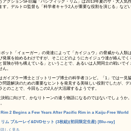
うアクションSF巨編「パシフィック・リム」は2013年夏のザ・大人気
ます。デルトロ監督も「科学者キャラ2人が重要な役割を演じる」など
ロボット「イェーガー」の発達によって「カイジュウ」の脅威から人類
び発展を始めるわけですが、そこにどのようにカイジュウ達が絡んでく
と冒険が待ち構えている」ということで、あるいは人間同士の戦いでイ
せん。
はガイズラー博士とゴットリーブ博士の科学者コンビ。「1」では一見
ウ問題解決のための重要なヒントを発見する美味しい役割でしたが、デ
ラとのことで、今回もこの2人が大活躍するようです。
大決戦に向けて、かなりトーンの違う物語になるのではないでしょうか
す。
 Rim 2 Begins a Few Years After Pacific Rim in a Kaiju-Free World
ム ブルーレイ&DVDセット (3枚組)(初回限定生産) [Blu-ray]
p で詳しく見る