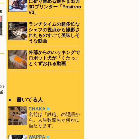
に折り畳める逆さま出力
3Dプリンター「Positron
事
V3」
ランチタイムの超多忙な
シェフの視点から撮影さ
れたものすごく美味しそ
うな動画
外部からのハッキングで
ロボット犬が「くたっ」
とくずおれる動画
の
届
● 書いてる人
CHAKA
名前は「鉄砲」の隠語か
ら。人生数撃ちゃ何かに
当たります。
WAPPA