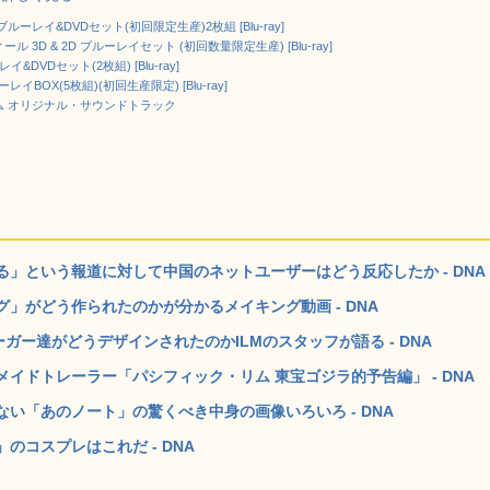
ーレイ&DVDセット(初回限定生産)2枚組 [Blu-ray]
 3D & 2D ブルーレイセット (初回数量限定生産) [Blu-ray]
&DVDセット(2枚組) [Blu-ray]
ーレイBOX(5枚組)(初回生産限定) [Blu-ray]
ム オリジナル・サウンドトラック
」という報道に対して中国のネットユーザーはどう反応したか - DNA
」がどう作られたのかが分かるメイキング動画 - DNA
ガー達がどうデザインされたのかILMのスタッフが語る - DNA
イドトレーラー「パシフィック・リム 東宝ゴジラ的予告編」 - DNA
い「あのノート」の驚くべき中身の画像いろいろ - DNA
コスプレはこれだ - DNA