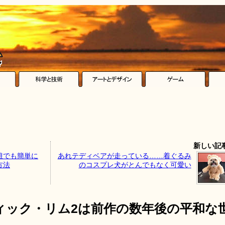
新しい記
誰でも簡単に
あれテディベアが走っている……着ぐるみ
方法
のコスプレ犬がとんでもなく可愛い
ィック・リム2は前作の数年後の平和な