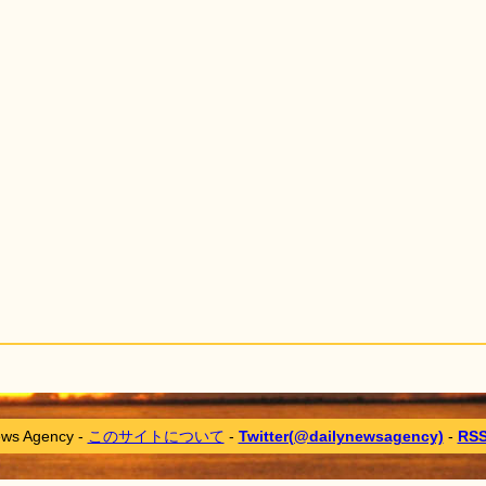
ews Agency -
このサイトについて
-
Twitter(@dailynewsagency)
-
RS