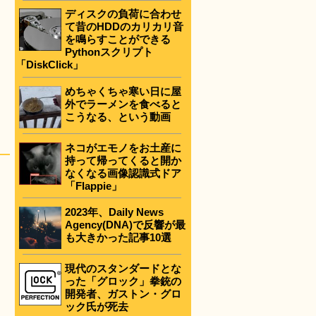
ディスクの負荷に合わせ
て昔のHDDのカリカリ音
を鳴らすことができる
Pythonスクリプト
「DiskClick」
めちゃくちゃ寒い日に屋
外でラーメンを食べると
こうなる、という動画
ネコがエモノをお土産に
持って帰ってくると開か
なくなる画像認識式ドア
「Flappie」
2023年、Daily News
Agency(DNA)で反響が最
も大きかった記事10選
現代のスタンダードとな
った「グロック」拳銃の
開発者、ガストン・グロ
ック氏が死去