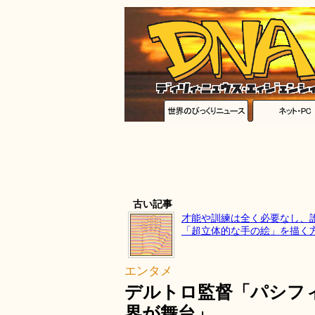
古い記事
才能や訓練は全く必要なし、
「超立体的な手の絵」を描く
エンタメ
デルトロ監督「パシフ
界が舞台」