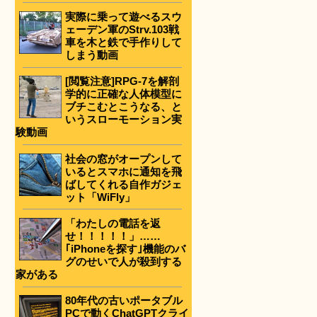
実際に乗って遊べるスウ
ェーデン軍のStrv.103戦
車を木と鉄で手作りして
しまう動画
[閲覧注意]RPG-7を解剖
学的に正確な人体模型に
ブチこむとこうなる、と
いうスローモーション実
験動画
社会の窓がオープンして
いるとスマホに通知を飛
ばしてくれる自作ガジェ
ット「WiFly」
「わたしの電話を返
せ！！！！！」……
｢iPhoneを探す｣機能のバ
グのせいで人が殺到する
家がある
80年代の古いポータブル
PCで動くChatGPTクライ