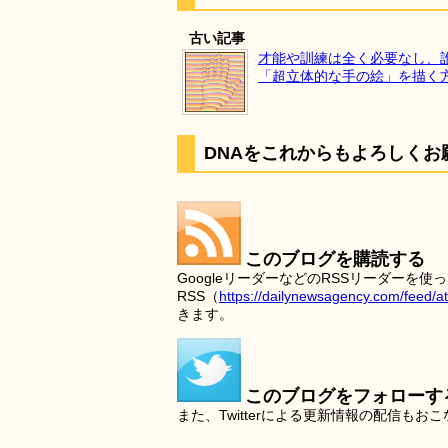
古い記事
才能や訓練は全く必要なし、
「超立体的な手の絵」を描く
DNAをこれからもよろしくお
このブログを購読する
GoogleリーダーなどのRSSリーダー
RSS（
https://dailynewsagency.com/feed/a
きます。
このブログをフォローす
また、Twitterによる更新情報の配信もお