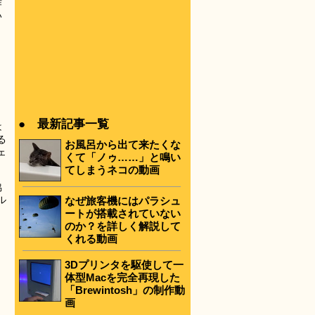
作
い
● 最新記事一覧
は
る
お風呂から出て来たくな
ェ
くて「ノゥ……」と鳴い
てしまうネコの動画
脇
ル
なぜ旅客機にはパラシュ
ートが搭載されていない
のか？を詳しく解説して
。
くれる動画
3Dプリンタを駆使して一
体型Macを完全再現した
「Brewintosh」の制作動
画