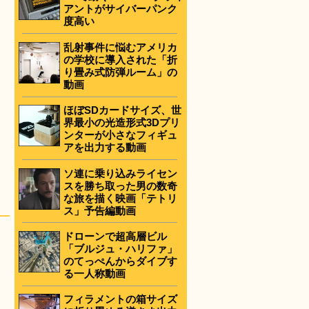
アントがサイバーパンク
度高い
乱射事件に悩むアメリカ
の学校に導入された「折
り畳み式防弾ルーム」の
動画
ほぼSDカードサイズ、世
界最小の光造形式3Dプリ
ンターが小さなフィギュ
アを出力する動画
ソ連に乗り込みライセン
スを勝ち取った男の数奇
な旅を描く映画「テトリ
ス」予告編動画
ドローンで超高層ビル
「ブルジュ・ハリファ」
のてっぺんからダイブす
る一人称動画
フィラメントの箱サイズ