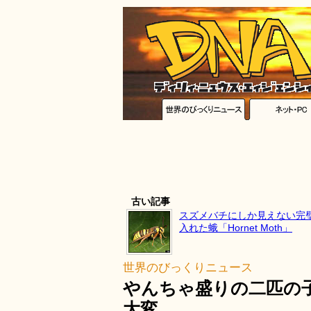
古い記事
スズメバチにしか見えない完
入れた蛾「Hornet Moth」
世界のびっくりニュース
やんちゃ盛りの二匹の
大変