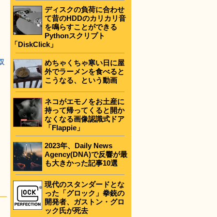
ディスクの負荷に合わせ
て昔のHDDのカリカリ音
を鳴らすことができる
Pythonスクリプト
「DiskClick」
双
めちゃくちゃ寒い日に屋
外でラーメンを食べると
こうなる、という動画
ネコがエモノをお土産に
持って帰ってくると開か
なくなる画像認識式ドア
「Flappie」
2023年、Daily News
Agency(DNA)で反響が最
も大きかった記事10選
現代のスタンダードとな
った「グロック」拳銃の
開発者、ガストン・グロ
ック氏が死去