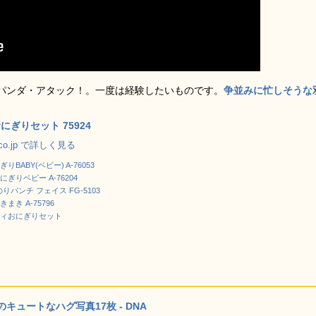
パンダ・アタック！。一度は経験したいものです。
争並みに忙しそうな
にぎりセット 75924
.co.jp で詳しく見る
りBABY(ベビー) A-76053
ぎりベビー A-76204
! のりパンチ フェイス FG-5103
まき A-75796
ィおにぎりセット
ュートなハグ写真17枚 - DNA