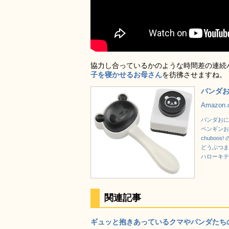
協力し合っているかのような時間差の連続
子を寝かせるお母さん
を彷彿させますね。
パンダお
Amazon
パンダおにぎ
ペンギンおに
chuboos
どうぶつまき
ハローキテ
関連記事
ギュッと抱きあっているクマやパンダたちのキ