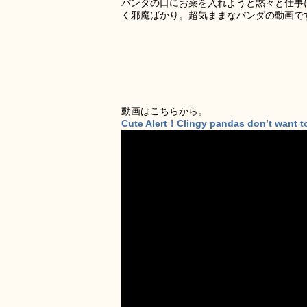
パンダの口にお薬を入れようと黙々と仕事
く邪魔ばかり。超気ままなパンダの動画で
動画はこちらから。
Cute Alert！Clingy pandas don’t want t