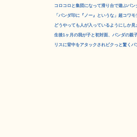
コロコロと集団になって滑り台で遊ぶパンダの
「パンダ印に『ノー』というな」超コワモテの
どうやっても人が入っているようにしか見え
生後1ヶ月の我が子と初対面、パンダの親子の
リスに背中をアタックされビクっと驚くパンダ