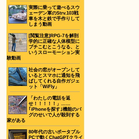
実際に乗って遊べるスウ
ェーデン軍のStrv.103戦
車を木と鉄で手作りして
しまう動画
[閲覧注意]RPG-7を解剖
学的に正確な人体模型に
ブチこむとこうなる、と
いうスローモーション実
験動画
社会の窓がオープンして
いるとスマホに通知を飛
ばしてくれる自作ガジェ
ット「WiFly」
「わたしの電話を返
せ！！！！！」……
｢iPhoneを探す｣機能のバ
グのせいで人が殺到する
家がある
80年代の古いポータブル
PCで動くChatGPTクライ