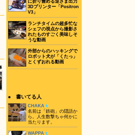
に折り畳める逆さま出力
3Dプリンター「Positron
V3」
ランチタイムの超多忙な
シェフの視点から撮影さ
れたものすごく美味しそ
うな動画
外部からのハッキングで
ロボット犬が「くたっ」
とくずおれる動画
事
● 書いてる人
CHAKA
名前は「鉄砲」の隠語か
ら。人生数撃ちゃ何かに
当たります。
WAPPA