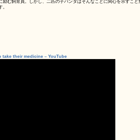
に励む飼育員。しかし、二匹の子パンダはそんなことに関心を示すこと
す。
o take their medicine – YouTube