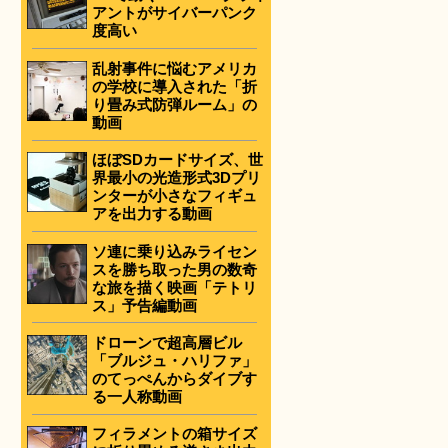
アントがサイバーパンク
度高い
乱射事件に悩むアメリカ
の学校に導入された「折
り畳み式防弾ルーム」の
動画
ほぼSDカードサイズ、世
界最小の光造形式3Dプリ
ンターが小さなフィギュ
アを出力する動画
ソ連に乗り込みライセン
スを勝ち取った男の数奇
な旅を描く映画「テトリ
ス」予告編動画
ドローンで超高層ビル
「ブルジュ・ハリファ」
のてっぺんからダイブす
る一人称動画
フィラメントの箱サイズ