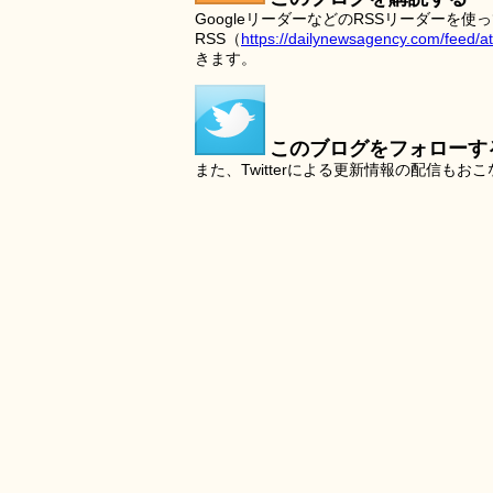
GoogleリーダーなどのRSSリーダー
RSS（
https://dailynewsagency.com/feed/a
きます。
このブログをフォローす
また、Twitterによる更新情報の配信もお