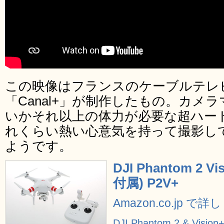
この映像はフランスのケーブルテレ
「Canal+」が制作したもの。カメ
いかそれ以上の体力が必要な超ハー
れくらい熱い心意気を持って撮影し
ようです。
DJI Phantom 2
付属) P2V+
Amazon.co.jp で
DJI Phantom 2 & Vis