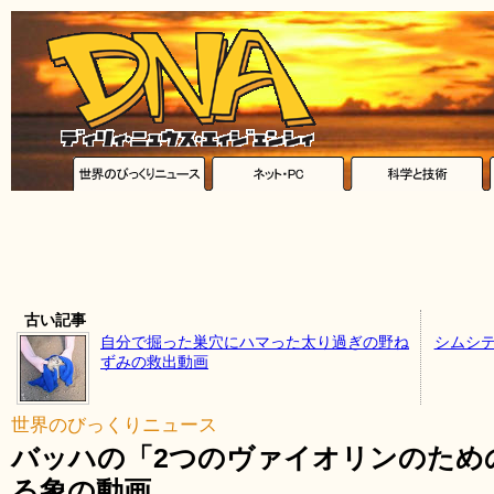
古い記事
自分で掘った巣穴にハマった太り過ぎの野ね
シムシテ
ずみの救出動画
世界のびっくりニュース
バッハの「2つのヴァイオリンのため
る象の動画