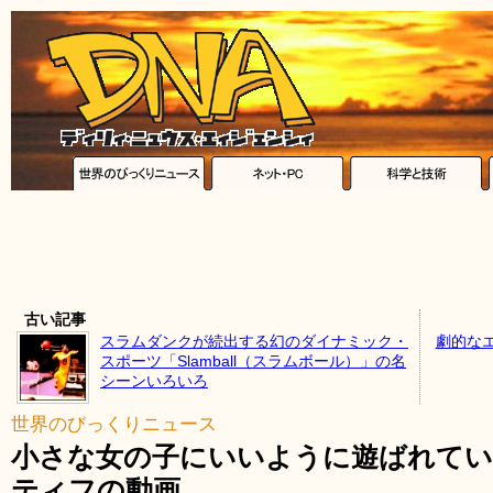
古い記事
スラムダンクが続出する幻のダイナミック・
劇的な
スポーツ「Slamball（スラムボール）」の名
シーンいろいろ
世界のびっくりニュース
小さな女の子にいいように遊ばれてい
ティフの動画