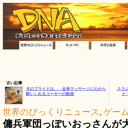
古い記事
犬のプライドは……全身マッサージに心から
スラ
酔いしれるコーギーの動画
ク
世界のびっくりニュース
ゲー
,
傭兵軍団っぽいおっさんが大