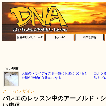
古い記事
大量のドライアイスを一気にお湯につけると
コルク
台所が神秘的な眺めになる
法をプ
アートとデザイン
バレエのレッスン中のアーノルド・
い肉体