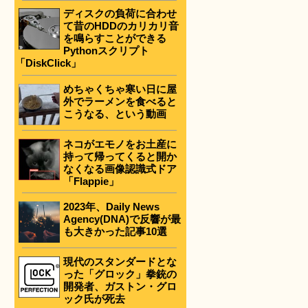
ディスクの負荷に合わせ
て昔のHDDのカリカリ音
を鳴らすことができる
Pythonスクリプト
「DiskClick」
めちゃくちゃ寒い日に屋
外でラーメンを食べると
こうなる、という動画
ネコがエモノをお土産に
持って帰ってくると開か
なくなる画像認識式ドア
「Flappie」
2023年、Daily News
Agency(DNA)で反響が最
も大きかった記事10選
現代のスタンダードとな
った「グロック」拳銃の
開発者、ガストン・グロ
ック氏が死去