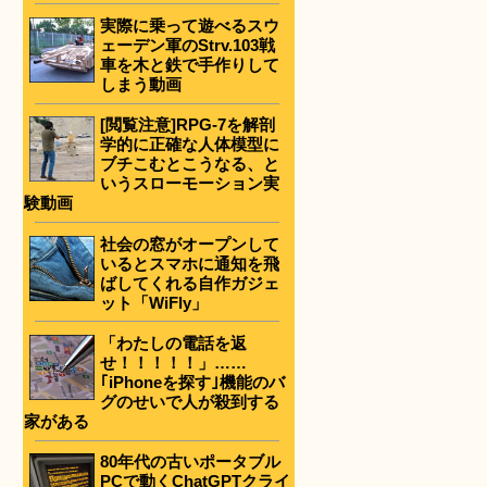
実際に乗って遊べるスウ
ェーデン軍のStrv.103戦
車を木と鉄で手作りして
しまう動画
[閲覧注意]RPG-7を解剖
学的に正確な人体模型に
ブチこむとこうなる、と
いうスローモーション実
験動画
社会の窓がオープンして
いるとスマホに通知を飛
ばしてくれる自作ガジェ
ット「WiFly」
「わたしの電話を返
せ！！！！！」……
｢iPhoneを探す｣機能のバ
グのせいで人が殺到する
家がある
80年代の古いポータブル
PCで動くChatGPTクライ