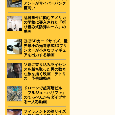
アントがサイバーパンク
度高い
乱射事件に悩むアメリカ
の学校に導入された「折
り畳み式防弾ルーム」の
動画
ほぼSDカードサイズ、世
界最小の光造形式3Dプリ
ンターが小さなフィギュ
アを出力する動画
ソ連に乗り込みライセン
スを勝ち取った男の数奇
な旅を描く映画「テトリ
ス」予告編動画
ドローンで超高層ビル
「ブルジュ・ハリファ」
のてっぺんからダイブす
る一人称動画
フィラメントの箱サイズ