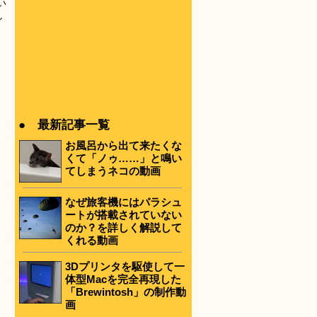
い
し
● 最新記事一覧
お風呂から出て来たくな
くて「ノゥ……」と鳴い
てしまうネコの動画
なぜ旅客機にはパラシュ
ートが搭載されていない
のか？を詳しく解説して
くれる動画
3Dプリンタを駆使して一
体型Macを完全再現した
「Brewintosh」の制作動
画