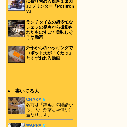
に折り畳める逆さま出力
3Dプリンター「Positron
V3」
ランチタイムの超多忙な
シェフの視点から撮影さ
れたものすごく美味しそ
うな動画
外部からのハッキングで
ロボット犬が「くたっ」
とくずおれる動画
● 書いてる人
CHAKA
名前は「鉄砲」の隠語か
ら。人生数撃ちゃ何かに
当たります。
WAPPA