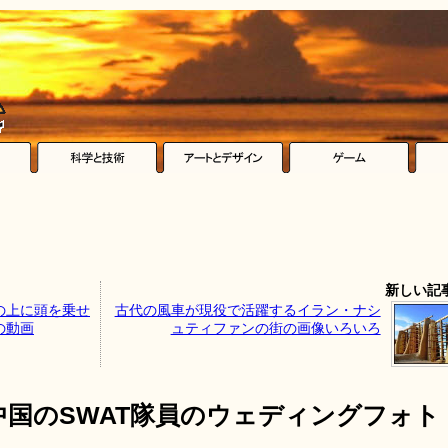
新しい記
の上に頭を乗せ
古代の風車が現役で活躍するイラン・ナシ
の動画
ュティファンの街の画像いろいろ
国のSWAT隊員のウェディングフォト