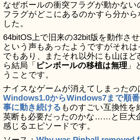
なぜボールの衝突フラグが動かない
フラグがどこにあるのかすら分から
した。
64bitOS上で旧来の32bit版を動
という声もあったようですがそれは
でもあり、またそれ以外にも山ほど
ら結局「
ピンボールの移植は無理
」
うことです。
ナイスなゲームが消えてしまったの
Windows1.0からWindows7
事に動き続ける
ものすごい互換性を
英断も必要だったのかな……と巨大
感じるエピソードです。
ソース：
Why was Pinball removed 