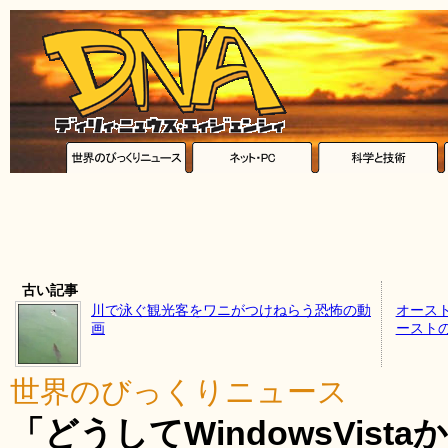
古い記事
川で泳ぐ観光客をワニがつけねらう恐怖の動
オース
画
ースト
世界のびっくりニュース
「どうしてWindowsVist