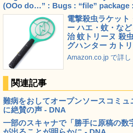
(OOo do…” : Bugs : “file” package 
電撃殺虫ラケット 
ー ハエ・蚊・な
治 蚊トリーヌ 殺虫 
グハンター カトリ
Amazon.co.jp で
関連記事
難病をおしてオープンソースコミュ
に絶賛の声 - DNA
一部のスキャナで「勝手に原稿の数
が出ることが明らかに - DNA