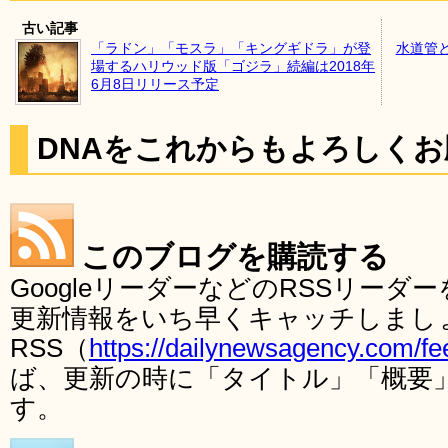
古い記事
「ラドン」「モスラ」「キングギドラ」が登
水道管
場するハリウッド版「ゴジラ」続編は2018年
6月8日リリース予定
DNAをこれからもよろしく
このブログを購読する
GoogleリーダーなどのRSSリー
更新情報をいち早くキャッチしまし
RSS（
https://dailynewsagency.com/fe
ば、更新の時に「タイトル」「概要
す。