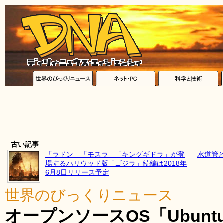
古い記事
「ラドン」「モスラ」「キングギドラ」が登
水道管
場するハリウッド版「ゴジラ」続編は2018年
6月8日リリース予定
世界のびっくりニュース
オープンソースOS「Ubun