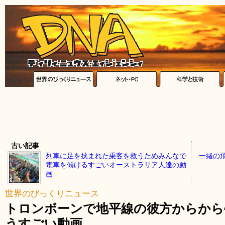
古い記事
列車に足を挟まれた乗客を救うためみんなで
一緒の
電車を傾けるすごいオーストラリア人達の動
画
世界のびっくりニュース
トロンボーンで地平線の彼方からから
うすごい動画