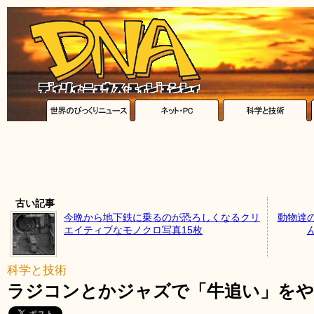
古い記事
今晩から地下鉄に乗るのが恐ろしくなるクリ
動物達
エイティブなモノクロ写真15枚
科学と技術
ラジコンとかジャズで「牛追い」をや