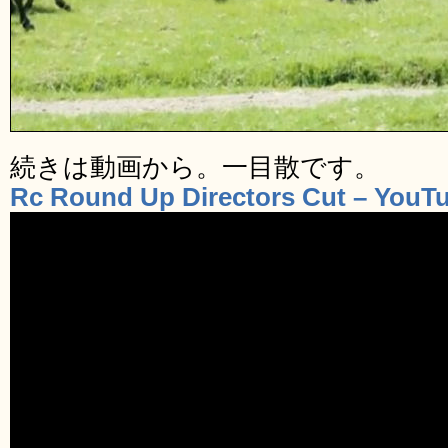
続きは動画から。一目散です。
Rc Round Up Directors Cut – YouT