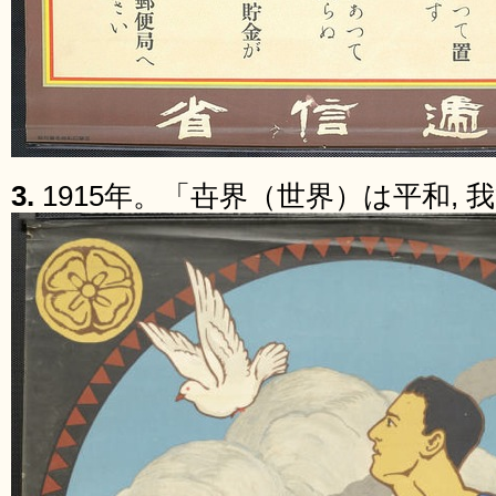
3.
1915年。「卋界（世界）は平和,