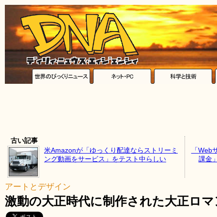
古い記事
米Amazonが「ゆっくり配達ならストリーミ
「Web
ング動画をサービス」をテスト中らしい
課金
アートとデザイン
激動の大正時代に制作された大正ロマ