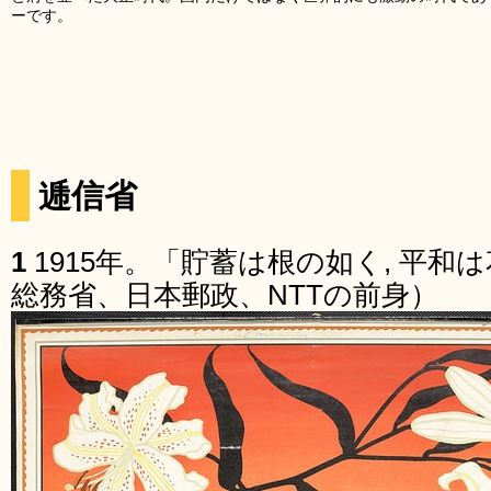
ーです。
逓信省
1
1915年。「貯蓄は根の如く, 平
総務省、日本郵政、NTTの前身）