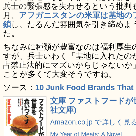
兵士の緊張感を失わせるという批判もあ
月、
アフガニスタンの米軍は基地の
鎖
し、たるんだ雰囲気を引き締めよ
た。
ちなみに種類が豊富なのは福利厚生
すが、兵士いわく「基地に入れたの
占禁止法的にマズいからじゃないか
ことが多くて大変そうですね。
ソース：
10 Junk Food Brands That 
文庫 ファストフードが
社文庫)
Amazon.co.jp で詳しく見
My Year of Meats: A Novel