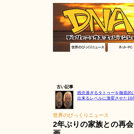
古い記事
残念過ぎるタトゥーを徹底的
出来るレベルに激変させた16
世界のびっくりニュース
2年ぶりの家族との再
画