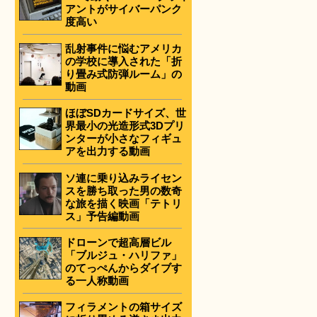
アントがサイバーパンク
度高い
乱射事件に悩むアメリカ
の学校に導入された「折
り畳み式防弾ルーム」の
動画
ほぼSDカードサイズ、世
界最小の光造形式3Dプリ
ンターが小さなフィギュ
アを出力する動画
ソ連に乗り込みライセン
スを勝ち取った男の数奇
な旅を描く映画「テトリ
ス」予告編動画
ドローンで超高層ビル
「ブルジュ・ハリファ」
のてっぺんからダイブす
る一人称動画
フィラメントの箱サイズ