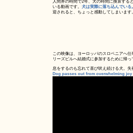
人間界の時間で2年、犬の時間に換算する
いる動画です。
犬は実際に落ち込んでいる
迎されると、ちょっと感動してしまいます
この映像は、ヨーロッパのスロベニアへ仕
リーズビルへ結婚式に参加するために帰っ
息をするのも忘れて喜び吠え続ける犬。失
Dog passes out from overwhelming joy