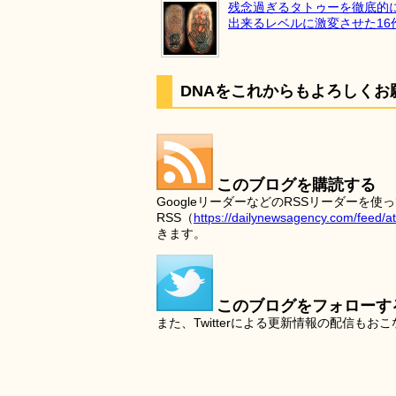
残念過ぎるタトゥーを徹底的
出来るレベルに激変させた16
DNAをこれからもよろしくお
このブログを購読する
GoogleリーダーなどのRSSリーダー
RSS（
https://dailynewsagency.com/feed/a
きます。
このブログをフォローす
また、Twitterによる更新情報の配信もお