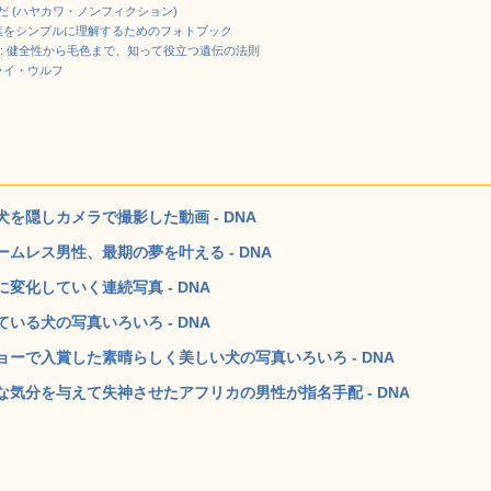
 (ハヤカワ・ノンフィクション)
言葉をシンプルに理解するためのフォトブック
学: 健全性から毛色まで、知って役立つ遺伝の法則
ライ・ウルフ
を隠しカメラで撮影した動画 - DNA
ムレス男性、最期の夢を叶える - DNA
化していく連続写真 - DNA
る犬の写真いろいろ - DNA
ーで入賞した素晴らしく美しい犬の写真いろいろ - DNA
気分を与えて失神させたアフリカの男性が指名手配 - DNA