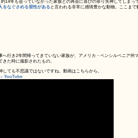
と約14年も会っていなかった家族との再会に喜びの余り失神してしまっ
人をなぐさめる習性がある
と言われる非常に感情豊かな動物。ここまで
。
事へ行き2年間帰ってきていない家族が、アメリカ・ペンシルベニア州
てきた時に撮影されたもの。
神しても不思議ではないですね。動画はこちらから。
 – YouTube