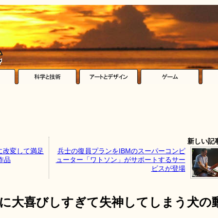
新しい記
に改変して満足
兵士の復員プランをIBMのスーパーコンピ
作品
ューター「ワトソン」がサポートするサー
ビスが登場
会に大喜びしすぎて失神してしまう犬の