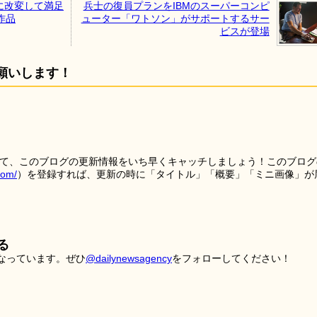
に改変して満足
兵士の復員プランをIBMのスーパーコンピ
作品
ューター「ワトソン」がサポートするサー
ビスが登場
願いします！
を使って、このブログの更新情報をいち早くキャッチしましょう！このブログ
tom/
）を登録すれば、更新の時に「タイトル」「概要」「ミニ画像」が
る
こなっています。ぜひ
@dailynewsagency
をフォローしてください！