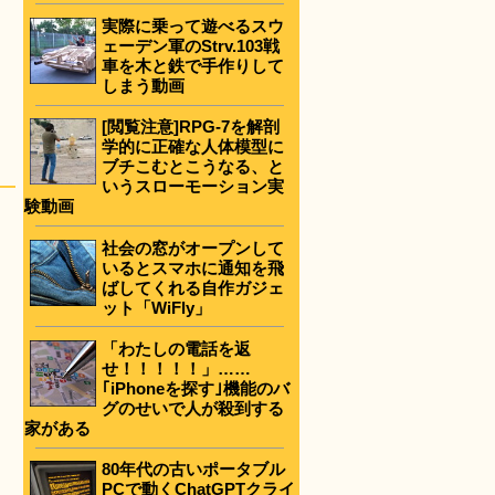
実際に乗って遊べるスウ
ェーデン軍のStrv.103戦
車を木と鉄で手作りして
しまう動画
[閲覧注意]RPG-7を解剖
学的に正確な人体模型に
ブチこむとこうなる、と
いうスローモーション実
験動画
社会の窓がオープンして
いるとスマホに通知を飛
ばしてくれる自作ガジェ
ット「WiFly」
「わたしの電話を返
せ！！！！！」……
｢iPhoneを探す｣機能のバ
グのせいで人が殺到する
家がある
80年代の古いポータブル
PCで動くChatGPTクライ