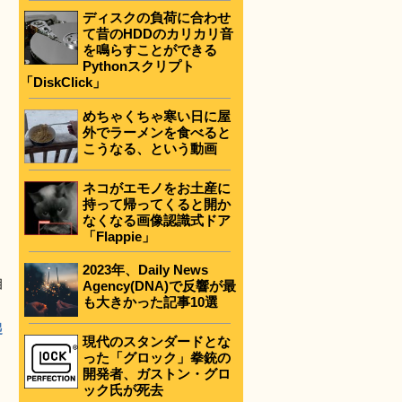
ディスクの負荷に合わせ
て昔のHDDのカリカリ音
を鳴らすことができる
Pythonスクリプト
「DiskClick」
めちゃくちゃ寒い日に屋
外でラーメンを食べると
こうなる、という動画
ネコがエモノをお土産に
持って帰ってくると開か
なくなる画像認識式ドア
「Flappie」
2023年、Daily News
相
Agency(DNA)で反響が最
も大きかった記事10選
起
現代のスタンダードとな
った「グロック」拳銃の
開発者、ガストン・グロ
ック氏が死去