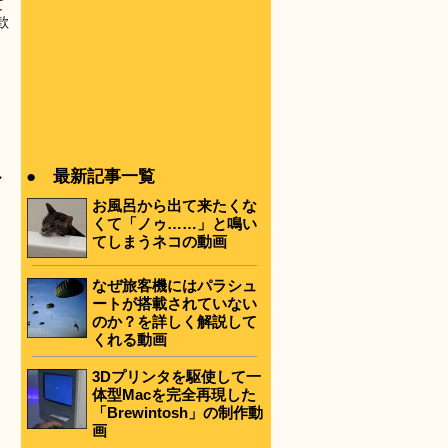
て
歓
● 最新記事一覧
マ
お風呂から出て来たくな
くて「ノゥ……」と鳴い
てしまうネコの動画
なぜ旅客機にはパラシュ
ートが搭載されていない
のか？を詳しく解説して
くれる動画
3Dプリンタを駆使して一
体型Macを完全再現した
「Brewintosh」の制作動
画