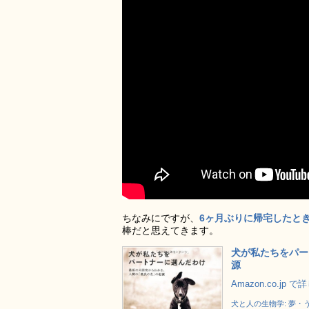
ちなみにですが、
6ヶ月ぶりに帰宅したと
棒だと思えてきます。
犬が私たちをパー
源
Amazon.co.jp 
犬と人の生物学: 夢・