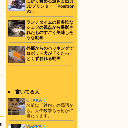
に折り畳める逆さま出力
3Dプリンター「Positron
V3」
ランチタイムの超多忙な
シェフの視点から撮影さ
れたものすごく美味しそ
うな動画
外部からのハッキングで
ロボット犬が「くたっ」
とくずおれる動画
● 書いてる人
CHAKA
名前は「鉄砲」の隠語か
ら。人生数撃ちゃ何かに
当たります。
事
WAPPA