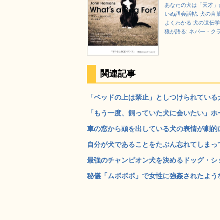
あなたの犬は「天才」だ
いぬ語会話帖: 犬の
よくわかる 犬の遺伝
狼が語る: ネバー・ク
関連記事
「ベッドの上は禁止」としつけられている犬
「もう一度、飼っていた犬に会いたい」ホー
車の窓から頭を出している犬の表情が劇的に変
自分が犬であることをたぶん忘れてしまってい
最強のチャンピオン犬を決めるドッグ・ショ
秘儀「ムボボボ」で女性に強姦されたような