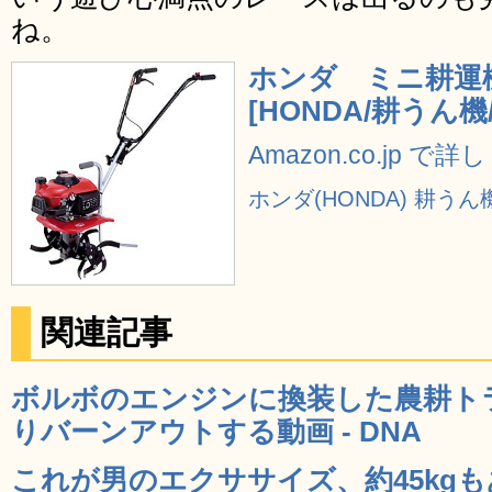
ね。
ホンダ ミニ耕運機
[HONDA/耕うん機
Amazon.co.jp で
ホンダ(HONDA) 耕うん機
関連記事
ボルボのエンジンに換装した農耕ト
りバーンアウトする動画 - DNA
これが男のエクササイズ、約45kg