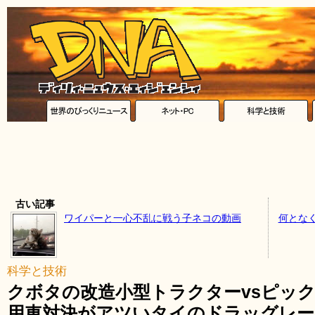
古い記事
ワイパーと一心不乱に戦う子ネコの動画
何とな
科学と技術
クボタの改造小型トラクターvsピッ
用車対決がアツいタイのドラッグレー