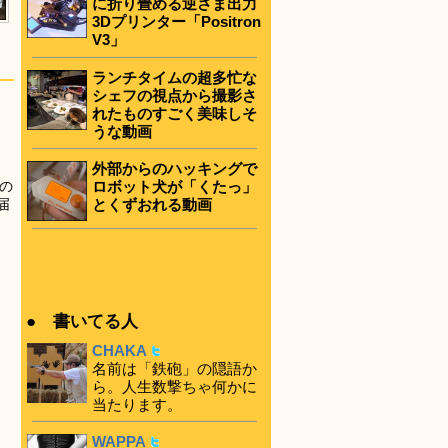
に折り畳める逆さま出力
3Dプリンター「Positron
V3」
ランチタイムの超多忙な
シェフの視点から撮影さ
れたものすごく美味しそ
うな動画
外部からのハッキングで
ロボット犬が「くたっ」
の
とくずおれる動画
届
● 書いてる人
CHAKA
名前は「鉄砲」の隠語か
ら。人生数撃ちゃ何かに
当たります。
WAPPA