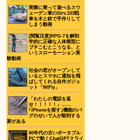
実際に乗って遊べるスウ
ェーデン軍のStrv.103戦
車を木と鉄で手作りして
しまう動画
[閲覧注意]RPG-7を解剖
学的に正確な人体模型に
ブチこむとこうなる、と
いうスローモーション実
験動画
社会の窓がオープンして
いるとスマホに通知を飛
ばしてくれる自作ガジェ
ット「WiFly」
「わたしの電話を返
せ！！！！！」……
｢iPhoneを探す｣機能のバ
グのせいで人が殺到する
家がある
80年代の古いポータブル
PCで動くChatGPTクライ