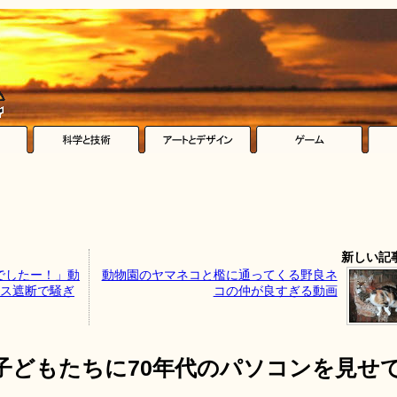
新しい記
ソでしたー！」動
動物園のヤマネコと檻に通ってくる野良ネ
クセス遮断で騒ぎ
コの仲が良すぎる動画
子どもたちに70年代のパソコンを見せ