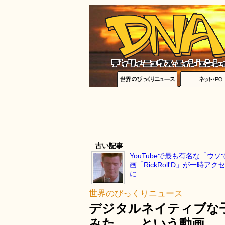
古い記事
YouTubeで最も有名な「ウ
画「RickRoll'D」が一時ア
に
世界のびっくりニュース
デジタルネイティブな
みた……という動画