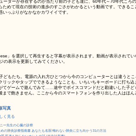
ューターが存在するのが当たり前の子ども達に、60年代～70年代ころ
らためて現在の技術の進歩のすごさがわかるという動画です。できるこ
惑いっぷりがなかなかカワイイです。
「Japanese」を選択して再生すると字幕が表示されます。動画が表示されてい
ージの表示を更新してみてください。
もらう子どもたち。電源の入れ方ひとつから今のコンピューターとは違うとこ
クリックやタップでできるようなことも、いちいちキーボードに打ち込
がてゲームで遊んでみて……途中でボイスコマンドだと勘違いした子ど
後まで飽きません。ここから今のスマートフォンを作り出した人はほん
線写真
で詳しく見る
アニー先生の心臓の診察
医のための肺炎診療指南書 あなたも名医!侮れない肺炎に立ち向かう31の方法