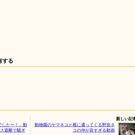
有する
新しい記
ソでしたー！」動
動物園のヤマネコと檻に通ってくる野良ネ
クセス遮断で騒ぎ
コの仲が良すぎる動画