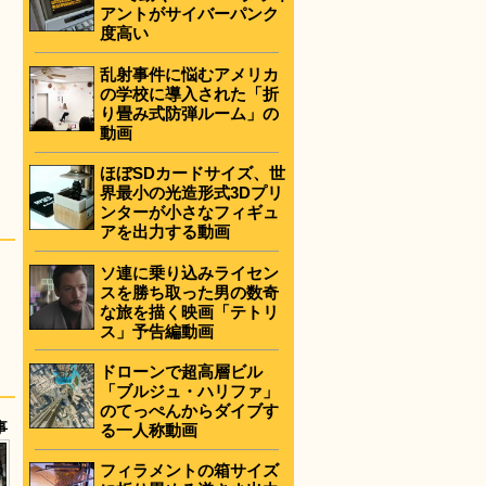
アントがサイバーパンク
度高い
乱射事件に悩むアメリカ
の学校に導入された「折
り畳み式防弾ルーム」の
動画
ほぼSDカードサイズ、世
界最小の光造形式3Dプリ
ンターが小さなフィギュ
アを出力する動画
ソ連に乗り込みライセン
スを勝ち取った男の数奇
な旅を描く映画「テトリ
ス」予告編動画
ドローンで超高層ビル
「ブルジュ・ハリファ」
のてっぺんからダイブす
事
る一人称動画
フィラメントの箱サイズ