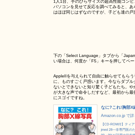
1人1台、手のひらサイズの超高性能コンピ
パソコンを見せて反応を調べてみると、あ
はほぼ同じはずなのですが、子ども達の戸
下の「Select Language」タブから
い場合は、何度か「F5」キーを押してペ
AppleIIを与えられて自由に触らせて
に、ものすごく戸惑います。今ならダブル
ないとできないと知り驚く子どもたち。や
が大きな声で命令しだすなど、最初から最
にスゴイですね。
なに?これ!胸部X
Amazon.co.jp 
【CD-ROM付】ティ
jmed 28―非専門