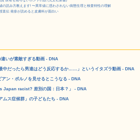
物質 医者も知らないホントの話 (光文社新書)
値の読み方教えます! 〜異常値に惑わされない病態生理と検査特性の理解
授直伝 発疹が読めると皮膚科が面白い
いが素敵すぎる動画 - DNA
中だったら男達はどう反応するか……」というイタズラ動画 - DNA
アン・ポルノを見せるとこうなる - DNA
an racist? 差別の国：日本？」 - DNA
ムス症候群」の子どもたち - DNA