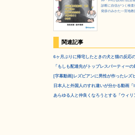
99・9%が誤用の抗生
診断に自信がつく検査
発疹のみかた―宮地教
関連記事
6ヶ月ぶりに帰宅したときの犬と猫の反応の違
「もしも配達先がトップレスパーティーの最
[字幕動画]レズビアンに男性が作ったレズビ
日本人と外国人のすれ違いが分かる動画「Is Jap
あらゆる人と仲良くなろうとする「ウィリア