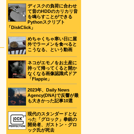
ディスクの負荷に合わせ
て昔のHDDのカリカリ音
を鳴らすことができる
Pythonスクリプト
「DiskClick」
めちゃくちゃ寒い日に屋
外でラーメンを食べると
こうなる、という動画
ネコがエモノをお土産に
持って帰ってくると開か
なくなる画像認識式ドア
「Flappie」
2023年、Daily News
Agency(DNA)で反響が最
も大きかった記事10選
現代のスタンダードとな
った「グロック」拳銃の
開発者、ガストン・グロ
ック氏が死去