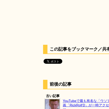
この記事をブックマーク／共
前後の記事
古い記事
YouTubeで最も有名な「ウ
画「RickRoll'D」が一時ア