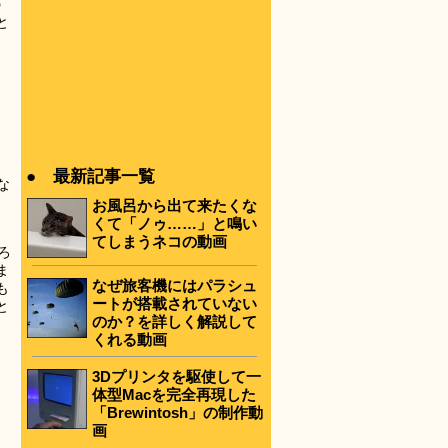
の
と
● 最新記事一覧
な
お風呂から出て来たくな
くて「ノゥ……」と鳴い
てしまうネコの動画
ろ
ま
なぜ旅客機にはパラシュ
も
ートが搭載されていない
と
のか？を詳しく解説して
くれる動画
3Dプリンタを駆使して一
体型Macを完全再現した
「Brewintosh」の制作動
画