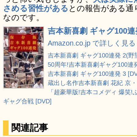
さめる習性がある
との報告がある通
なのです。
吉本新喜劇 ギャグ100連
Amazon.co.jp で詳しく見る
吉本新喜劇 ギャグ100連発 2(野望
50周年!吉本新喜劇ギャグ100連発[
吉本新喜劇 ギャグ100連発 3 [DV
蔵出し名作吉本新喜劇 花紀 京・岡 
「超豪華版!吉本コメディ 爆笑
ギャグ合戦 [DVD]
関連記事