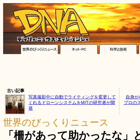
古い記事
写真撮影中に自動でライティングを変更して
自身が
くれるドローンシステムをMITの研究者が開
プロの
発
世界のびっくりニュース
「柵があって助かったな」