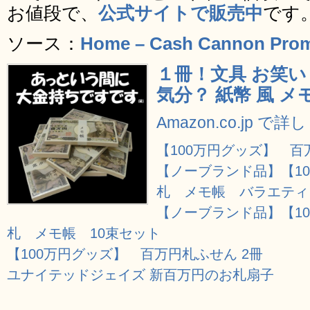
お値段で、
公式サイトで販売中
です
ソース：
Home – Cash Cannon Pro
１冊！文具 お笑い 
気分？ 紙幣 風 メ
Amazon.co.jp で
【100万円グッズ】 百
【ノーブランド品】【1
札 メモ帳 バラエティ
【ノーブランド品】【10
札 メモ帳 10束セット
【100万円グッズ】 百万円札ふせん 2冊
ユナイテッドジェイズ 新百万円のお札扇子