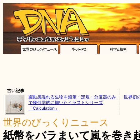
古い記事
躍動感溢れる生物を鉛筆・定規・分度器のみ
世界初
で幾何学的に描いたイラストシリーズ
「Calculation」
世界のびっくりニュース
紙幣をバラまいて嵐を巻き