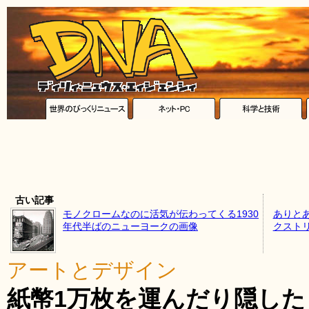
古い記事
モノクロームなのに活気が伝わってくる1930
ありと
年代半ばのニューヨークの画像
クスト
アートとデザイン
紙幣1万枚を運んだり隠し