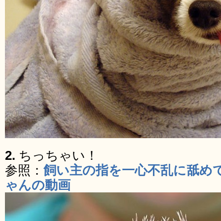
2.
ちっちゃい！
参照：
飼い主の指を一心不乱に舐め
ゃんの動画