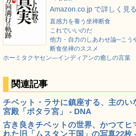
Amazon.co.jp で詳しく見
直感力を養う坐禅断食
これでいいのだ
他力・自力のしあわせ論─こう
断食坐禅のススメ
ホーミタクヤセン―インディアンの癒しの言葉
関連記事
チベット・ラサに鎮座する、主のい
宮殿「ポタラ宮」 - DNA
古き良きチベットの世界、かつてヒ
れた旧「ムスタン王国」の写真22枚 -