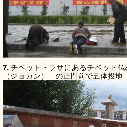
7.
チベット・ラサにあるチベット仏
（ジョカン）」の正門前で五体投地