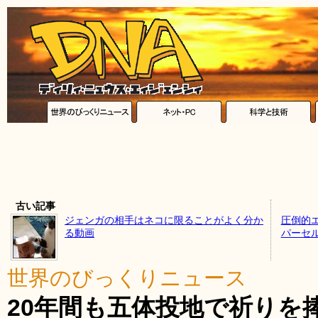
古い記事
ジェンガの相手はネコに限ることがよく分か
圧倒的
る動画
パーセ
世界のびっくりニュース
20年間も五体投地で祈りを