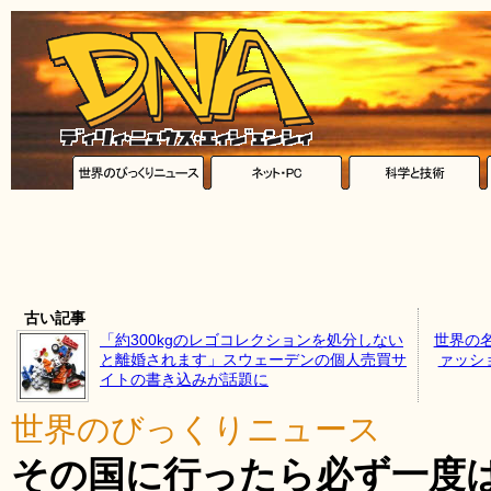
古い記事
「約300kgのレゴコレクションを処分しない
世界の
と離婚されます」スウェーデンの個人売買サ
ァッシ
イトの書き込みが話題に
世界のびっくりニュース
その国に行ったら必ず一度