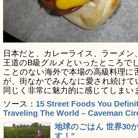
日本だと、カレーライス、ラーメン
王道のB級グルメといったところで
ことのない海外で本場の高級料理に
が、街なかでみんなに愛され続けて
同じく非常に魅力的に感じてしまい
ソース：
15 Street Foods You Defini
Traveling The World – Caveman Cir
地球のごはん 世界30
す！”