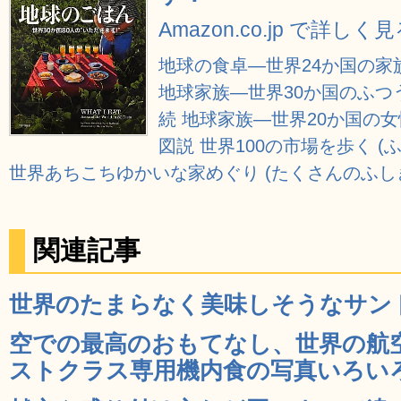
Amazon.co.jp で詳しく
地球の食卓―世界24か国の家
地球家族―世界30か国のふつ
続 地球家族―世界20か国の
図説 世界100の市場を歩く (
世界あちこちゆかいな家めぐり (たくさんのふし
関連記事
世界のたまらなく美味しそうなサンドイ
空での最高のおもてなし、世界の航
ストクラス専用機内食の写真いろいろ 