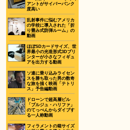
アントがサイバーパンク
度高い
乱射事件に悩むアメリカ
の学校に導入された「折
り畳み式防弾ルーム」の
動画
ほぼSDカードサイズ、世
界最小の光造形式3Dプリ
ンターが小さなフィギュ
アを出力する動画
ソ連に乗り込みライセン
スを勝ち取った男の数奇
な旅を描く映画「テトリ
ス」予告編動画
ドローンで超高層ビル
「ブルジュ・ハリファ」
のてっぺんからダイブす
る一人称動画
フィラメントの箱サイズ