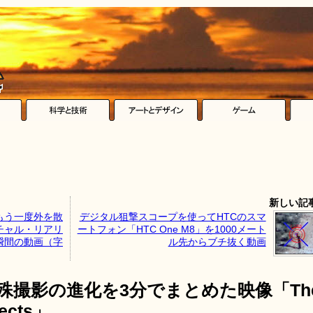
新しい記
もう一度外を散
デジタル狙撃スコープを使ってHTCのスマ
チャル・リアリ
ートフォン「HTC One M8」を1000メート
瞬間の動画（字
ル先からブチ抜く動画
の特殊撮影の進化を3分でまとめた映像「Th
fects」