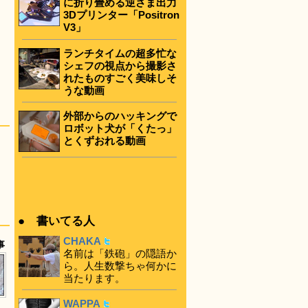
に折り畳める逆さま出力
3Dプリンター「Positron
V3」
ランチタイムの超多忙な
シェフの視点から撮影さ
れたものすごく美味しそ
うな動画
外部からのハッキングで
ロボット犬が「くたっ」
とくずおれる動画
● 書いてる人
CHAKA
事
名前は「鉄砲」の隠語か
ら。人生数撃ちゃ何かに
当たります。
WAPPA