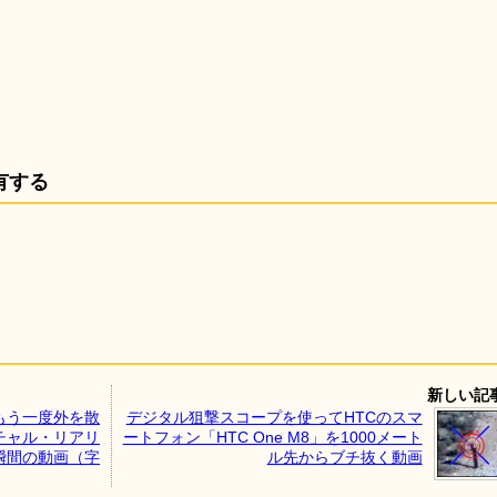
有する
新しい記
もう一度外を散
デジタル狙撃スコープを使ってHTCのスマ
チャル・リアリ
ートフォン「HTC One M8」を1000メート
瞬間の動画（字
ル先からブチ抜く動画