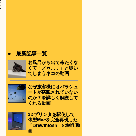
く
法
● 最新記事一覧
お風呂から出て来たくな
くて「ノゥ……」と鳴い
てしまうネコの動画
なぜ旅客機にはパラシュ
ートが搭載されていない
のか？を詳しく解説して
くれる動画
3Dプリンタを駆使して一
体型Macを完全再現した
「Brewintosh」の制作動
画