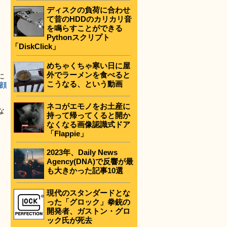
ディスクの負荷に合わせ
て昔のHDDのカリカリ音
を鳴らすことができる
Pythonスクリプト
「DiskClick」
めちゃくちゃ寒い日に屋
外でラーメンを食べると
に
こうなる、という動画
う顔
ネコがエモノをお土産に
な
持って帰ってくると開か
なくなる画像認識式ドア
「Flappie」
2023年、Daily News
Agency(DNA)で反響が最
も大きかった記事10選
現代のスタンダードとな
った「グロック」拳銃の
開発者、ガストン・グロ
ック氏が死去