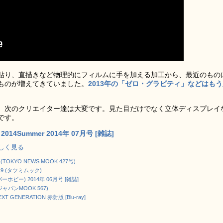
貼り、直描きなど物理的にフィルムに手を加える加工から、最近のもの
ものが増えてきていました。
2013年の「ゼロ・グラビティ」などはも
、次のクリエイター達は大変です。見た目だけでなく立体ディスプレイ
です。
14Summer 2014年 07月号 [雑誌]
で詳しく見る
2 (TOKYO NEWS MOOK 427号)
49 (タツミムック)
パーホビー) 2014年 06月号 [雑誌]
ジャパンMOOK 567)
GENERATION 赤射版 [Blu-ray]