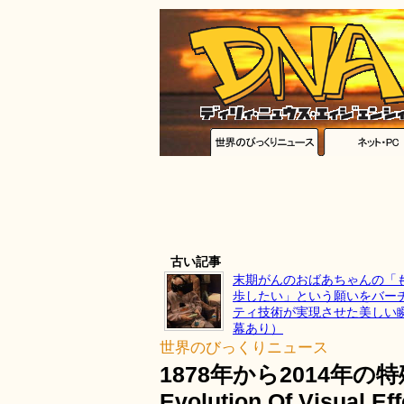
古い記事
末期がんのおばあちゃんの「
歩したい」という願いをバー
ティ技術が実現させた美しい
幕あり）
世界のびっくりニュース
1878年から2014年
Evolution Of Visual Ef