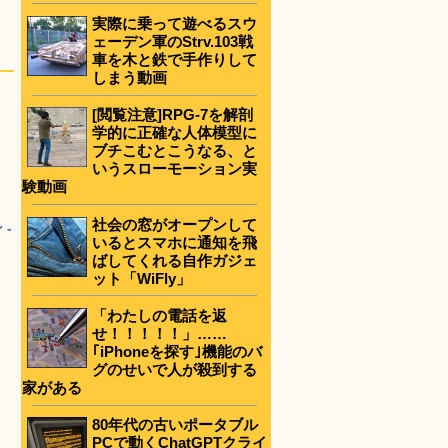
実際に乗って遊べるスウ
ェーデン軍のStrv.103戦
車を木と鉄で手作りして
しまう動画
[閲覧注意]RPG-7を解剖
学的に正確な人体模型に
ブチこむとこうなる、と
いうスローモーション実
験動画
社会の窓がオープンして
-
いるとスマホに通知を飛
ばしてくれる自作ガジェ
ット「WiFly」
「わたしの電話を返
せ！！！！！」……
｢iPhoneを探す｣機能のバ
グのせいで人が殺到する
家がある
80年代の古いポータブル
PCで動くChatGPTクライ