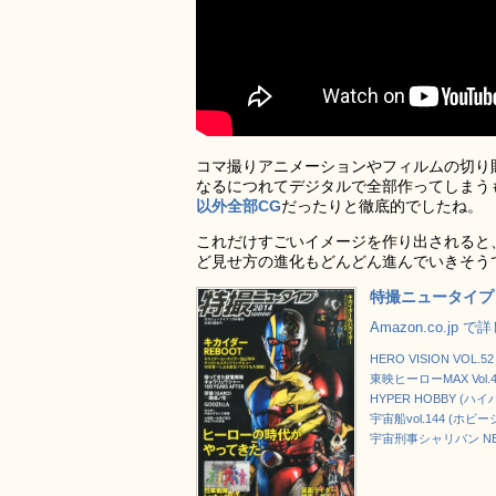
コマ撮りアニメーションやフィルムの切り
なるにつれてデジタルで全部作ってしまう
以外全部CG
だったりと徹底的でしたね。
これだけすごいイメージを作り出されると
ど見せ方の進化もどんどん進んでいきそう
特撮ニュータイプ 20
Amazon.co.jp 
HERO VISION VOL.5
東映ヒーローMAX Vol.
HYPER HOBBY (ハイ
宇宙船vol.144 (ホビー
宇宙刑事シャリバン NEXT 