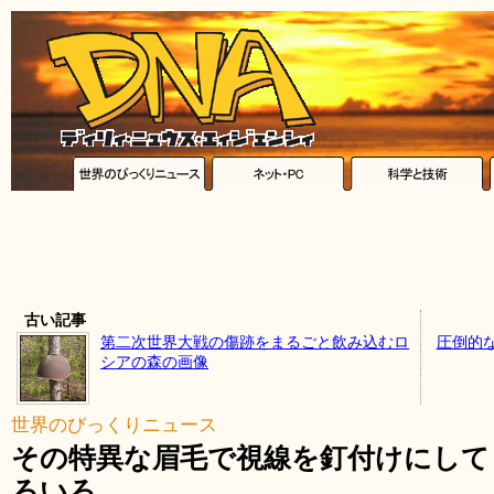
古い記事
第二次世界大戦の傷跡をまるごと飲み込むロ
圧倒的
シアの森の画像
世界のびっくりニュース
その特異な眉毛で視線を釘付けにして
ろいろ