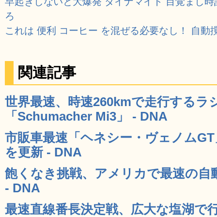
早起きしないと大爆発 ダイナマイト 目覚まし時
ろ
これは 便利 コーヒー を混ぜる必要なし！ 自動
関連記事
世界最速、時速260kmで走行するラ
「Schumacher Mi3」 - DNA
市販車最速「ヘネシー・ヴェノムGT」
を更新 - DNA
飽くなき挑戦、アメリカで最速の自動
- DNA
最速直線番長決定戦、広大な塩湖で