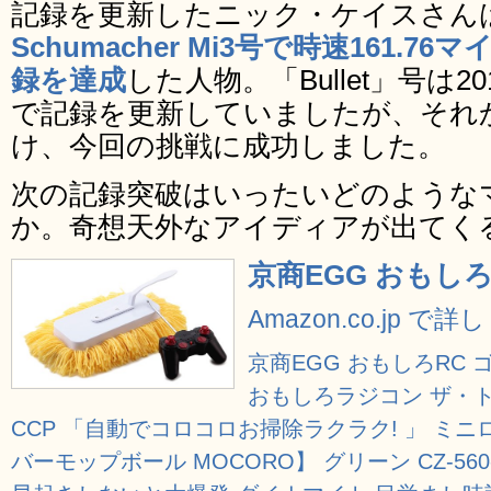
記録を更新したニック・ケイスさん
Schumacher Mi3号で時速161.7
録を達成
した人物。「Bullet」号は2
で記録を更新していましたが、それ
け、今回の挑戦に成功しました。
次の記録突破はいったいどのような
か。奇想天外なアイディアが出てく
京商EGG おもしろR
Amazon.co.jp で
京商EGG おもしろRC 
おもしろラジコン ザ・
CCP 「自動でコロコロお掃除ラクラク! 」 ミ
バーモップボール MOCORO】 グリーン CZ-560