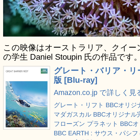
この映像はオーストラリア、クイー
の学生 Daniel Stoupin 氏の作品です
グレート・バリア・リー
版 [Blu-ray]
Amazon.co.jp で詳しく見
グレート・リフト BBCオリジナル完
マダガスカル BBCオリジナル完全版 
フローズン プラネット BBCオリジ
BBC EARTH : サウス・パシフィッ