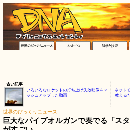
古い記事
いろいろなロケットの打ち上げ失敗映像をマ
ネットで
ッシュアップした動画
教える
世界のびっくりニュース
巨大なパイプオルガンで奏でる「スタ
がすごい