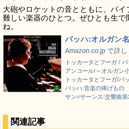
大砲やロケットの音とともに、パイ
難しい楽器のひとつ。ぜひとも生で
ね。
バッハ:オルガン
Amazon.co.jp で
トッカータとフーガ / バ
アンコール!～オルガン
トッカータとフーガ/バ
バッハ:音楽の捧げもの
サン=サーンス:交響曲第
関連記事