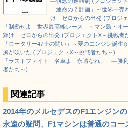
―執念の逆転劇 (プロジェクト
「運命のＺ計画」～世界一売
け ゼロからの出発 (プロジ
「制覇せよ 世界最高峰レース」～マン島・オ
輝け ゼロからの出発 (プロジェクトX～挑戦者
「ロータリー47士の闘い」～夢のエンジン誕生
風が吹いた (プロジェクトX～挑戦者たち～)
「ラストファイト 名車よ 永遠なれ」 ―勝利
者たち～)
関連記事
2014年のメルセデスのF1エンジンの「
永遠の疑問、F1マシンは普通のコー