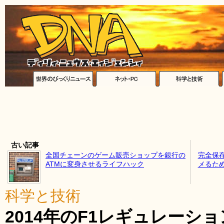
古い記事
全国チェーンのゲーム販売ショップを銀行の
完全保
ATMに変身させるライフハック
メるた
科学と技術
2014年のF1レギュレーシ