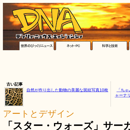
古い記事
自然が作り出した動物の美麗な斑紋写真10枚
「ちゃ
ャーナ
アートとデザイン
「スター・ウォーズ」サー