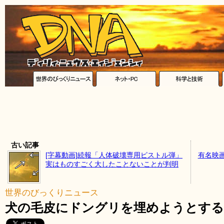
古い記事
[字幕動画]続報「人体破壊専用ピストル弾」
有名映
実はものすごく大したことないことが判明
世界のびっくりニュース
犬の毛皮にドングリを埋めようとす