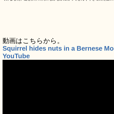
動画はこちらから。
Squirrel hides nuts in a Bernese Mo
YouTube